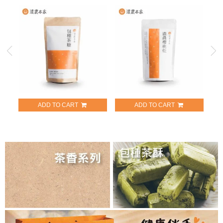
ADD TO CART
ADD TO CART
包種茶糖
櫻桃乾
美
NT$159
NT$279
牛