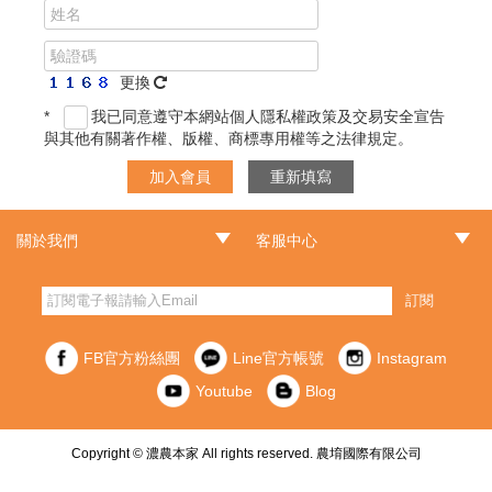
更換
*
我已同意遵守本網站個人隱私權政策及交易安全宣告
與其他有關著作權、版權、商標專用權等之法律規定。
加入會員
重新填寫
關於我們
客服中心
‧品牌故事
‧最新消息
‧門市據點
‧常見問題
‧客服信箱
‧訂單查詢
‧隱私權聲明
‧網站導覽
‧版權聲明
‧非會員訂單查詢
訂閱
FB官方粉絲團
Line官方帳號
Instagram
Youtube
Blog
Copyright © 濃農本家 All rights reserved. 農堉國際有限公司