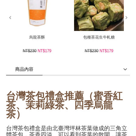
prev
next
烏龍茶酥
包種茶花生牛軋糖
NT$230
NT$179
NT$230
NT$179
商品內容
商品使用分享
商品評價(0)
我要詢問
(0)
台灣茶包禮盒推薦（蜜香紅
茶、茉莉綠茶、四季烏龍
茶）
台灣茶包禮盒是由北臺灣坪林茶葉做成的三角立
體茶包，茶香四溢、可以看到茶葉的散開，讓茶