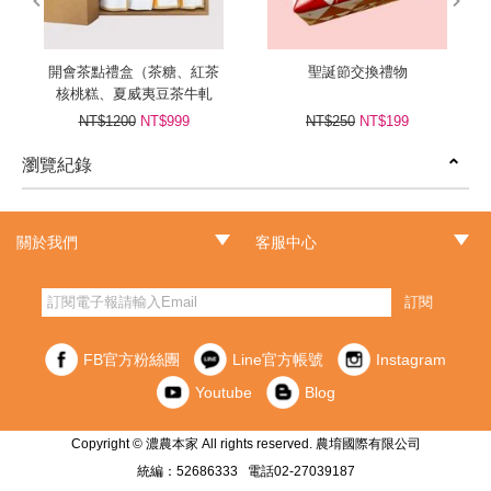
開會茶點禮盒（茶糖、紅茶
聖誕節交換禮物
核桃糕、夏威夷豆茶牛軋
糖、包種茶包）
NT$1200
NT$999
NT$250
NT$199
瀏覽紀錄
prev
next
關於我們
客服中心
‧品牌故事
‧最新消息
‧門市據點
‧常見問題
‧客服信箱
‧訂單查詢
‧隱私權聲明
‧網站導覽
‧版權聲明
‧非會員訂單查詢
訂閱
FB官方粉絲團
Line官方帳號
Instagram
Youtube
Blog
Copyright © 濃農本家 All rights reserved. 農堉國際有限公司
統編：52686333 電話02-27039187