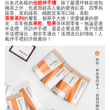
出各式各樣的
佳節伴手禮
，除了嚴選坪林在地包
種茶之外，也選用超高人氣的蜜香紅茶、四季烏
龍茶、茉莉綠茶、鐵觀音茶等口味，喜歡
茶香系列
的饕客，都舉手大推！崇愛健康的朋
友，非常推薦
果乾
、
堅果
等休閒零食～無論是過
年送禮、拜訪伴手禮，還是企業送禮、客戶送禮
等送禮場合，都非常適合！送禮送出好情味！人
氣伴手禮好評推薦你！