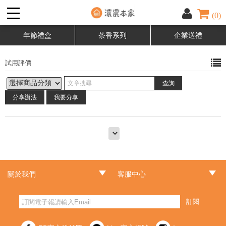
(0)
年節禮盒
茶香系列
企業送禮
試用評價
分享辦法
我要分享
關於我們
客服中心
‧品牌故事
‧最新消息
‧門市據點
‧常見問題
‧客服信箱
‧訂單查詢
‧隱私權聲明
‧網站導覽
‧版權聲明
‧非會員訂單查詢
訂閱