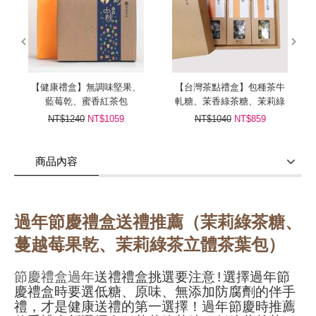
prev
next
【健康禮盒】無調味堅果、
【台灣茶點禮盒】包種茶牛
藍莓乾、蜜香紅茶包
軋糖、茉香綠茶糖、茉莉綠
茶包
NT$1240
NT$1059
NT$1040
NT$859
商品內容
商品使用分享
商品評價(0)
我要詢問
(0)
過年節慶禮盒送禮推薦
（茉莉綠茶糖、
蔓越莓果乾、茉莉綠茶立體茶葉包）
節慶禮盒過年
送禮禮盒挑選要注意!選擇過年節
慶禮盒時要選
低糖、原味、無添加防腐劑的伴手
禮，才是健康送禮的第一選擇！過年節慶時推薦