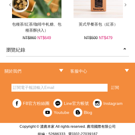
prev
next
包種茶/紅茶/咖啡牛軋糖、包
英式早餐茶包（紅茶）
種茶酥(4入）
NT$860
NT$649
NT$500
NT$479
瀏覽紀錄
prev
next
關於我們
客服中心
‧品牌故事
‧最新消息
‧門市據點
‧常見問題
‧客服信箱
‧訂單查詢
‧隱私權聲明
‧網站導覽
‧版權聲明
‧非會員訂單查詢
訂閱
FB官方粉絲團
Line官方帳號
Instagram
Youtube
Blog
Copyright © 濃農本家 All rights reserved. 農堉國際有限公司
統編：52686333 電話02-27039187