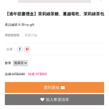
【過年節慶禮盒】茉莉綠茶糖、蔓越莓乾、茉莉綠茶包
產品編號:6-38-ny-gift
我要評論
分享 :
數量
定價 NT$1040
特價 NT$
859
貨到通知