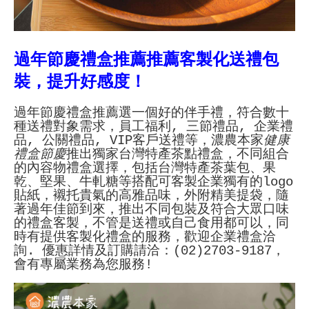
過年節慶禮盒推薦推薦客製化送禮包
裝，提升好感度！
過年節慶禮盒推薦選一個好的伴手禮，符合數十
種送禮對象需求，員工福利, 三節禮品, 企業禮
品, 公關禮品, VIP客戶送禮等，濃農本家
健康
禮盒節慶
推出獨家台灣特產茶點禮盒，不同組合
的內容物禮盒選擇，包括台灣特產茶葉包、果
乾、堅果、牛軋糖等搭配可客製企業獨有的logo
貼紙，襯托貴氣的高雅品味，外附精美提袋，隨
著過年佳節到來，推出不同包裝及符合大眾口味
的禮盒客製，不管是送禮或自己食用都可以，同
時有提供客製化禮盒的服務，歡迎企業禮盒洽
詢. 優惠詳情及訂購請洽：(02)2703-9187，
會有專屬業務為您服務!