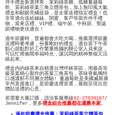
伴手
禮盒新選擇有：茉莉綠茶糖、低糖蔓越莓
乾、茉莉綠茶葉三角立體茶包，加上無印風大氣
禮盒和顯眼亮橘提袋，是企業送禮指定禮盒！也
非常適合送給姊妹、閨蜜、客戶等當作伴手禮
物，當來店禮、VIP禮、端午節、中秋節、聖誕
節禮物更佳適合！
過年節慶時，普遍都會大吃大喝，推薦選擇節慶
送禮時要考慮，份量剛好的禮盒，適合當下午茶
點心甜點對於工作繁重燒腦的辦公室人員來說，
可以忙裡偷閒幸福時光，讓沉悶的精神整個又活
絡起來。
禮盒內的綠茶來自精選台灣坪林茶區，用最高等
級茶葉精心製作的茶葉三角茶包，茶味香氣獨特
口感濃郁不同層次體驗! 蔓越莓乾是美國威斯康
辛州直接進口，是節慶送禮首選，最能呈現出您
體貼送禮的心意。
若需要大量訂購，請洽客服專線
02-27039187
/
Jennifer，更多
禮盒組合推薦都在濃農本家
。
過年節慶禮盒推薦：茉莉綠茶葉立體茶包