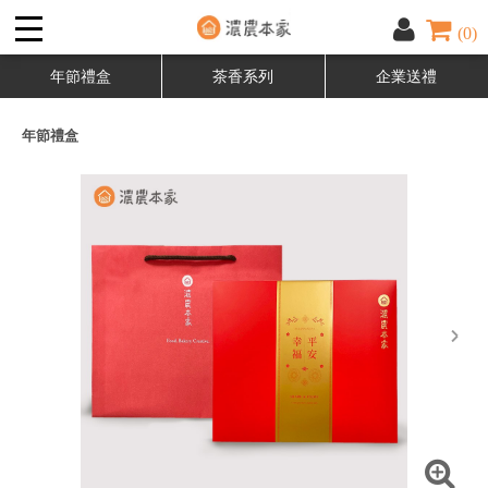
(0)
年節禮盒
茶香系列
企業送禮
年節禮盒
next