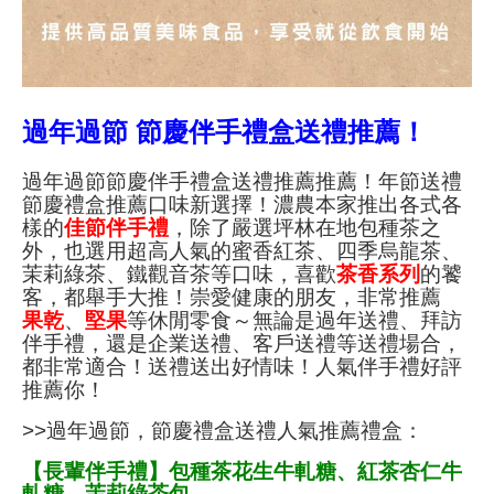
過年過節 節慶伴手禮盒送禮推薦！
過年過節節慶伴手禮盒送禮推薦推薦！年節送禮
節慶禮盒推薦口味新選擇！濃農本家推出各式各
樣的
佳節伴手禮
，除了嚴選坪林在地包種茶之
外，也選用超高人氣的蜜香紅茶、四季烏龍茶、
茉莉綠茶、鐵觀音茶等口味，喜歡
茶香系列
的饕
客，都舉手大推！崇愛健康的朋友，非常推薦
果乾
、
堅果
等休閒零食～無論是過年送禮、拜訪
伴手禮，還是企業送禮、客戶送禮等送禮場合，
都非常適合！送禮送出好情味！人氣伴手禮好評
推薦你！
>>過年過節，節慶禮盒送禮人氣推薦禮盒：
【長輩伴手禮】包種茶花生牛軋糖、紅茶杏仁牛
軋糖、茉莉綠茶包