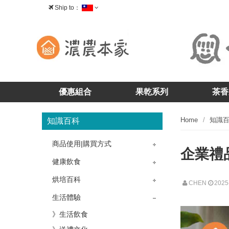
Ship to：
台灣
優惠組合
果乾系列
茶香
Home
知識
知識百科
商品使用|購買方式
企業禮
》茶香-茶酥
》茶香-核桃糕
》茶香-牛軋糖
》茶香-茶糖
》果乾-藍莓乾
》果乾-蔓越莓乾
》果乾-櫻桃乾
》果乾問題
》購物問題
》產品問題
》掛耳包咖啡
健康飲食
》飲食菜單
》冷飲熱飲
烘培百科
CHEN
2025
》烘培教室
》蛋糕點心
生活體驗
》生活飲食