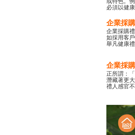
或特色。例
必須以健
企業採
企業採購
如採用客
舉凡健康
企業採
正所謂：
潛藏著更
禮人感官