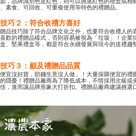
如，品牌識別色是紅色，則可以挑選紅色的禮盒或相關
康、素食、可回收、可重複使用等特色的禮贈品。
購技巧２：符合收禮方喜好
禮贈品技巧除了符合品牌文化之外，也要符合收禮人的
戶喜歡的禮贈品樣式，否則容易被視為「垃圾」！企業
禮盒、堅果禮盒等，都是符合永續發展與現今的送禮趨
購技巧３：顧及禮贈品品質
「便宜沒好貨，賠錢生意沒人做」！大量採購便宜的禮
大的隱憂！禮贈品廠商為了降低成本，不惜採用次級或
不佳，進而讓品牌形象大打折扣。禮贈品廠商建議挑選