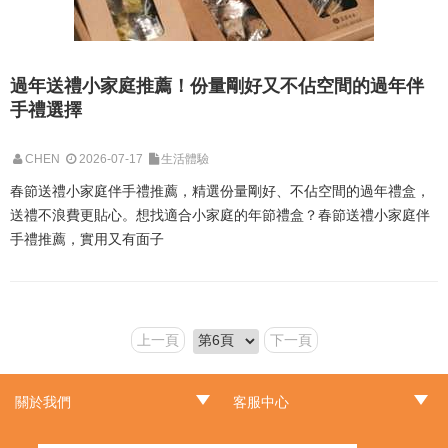
過年送禮小家庭推薦！份量剛好又不佔空間的過年伴
手禮選擇
CHEN
2026-07-17
生活體驗
春節送禮小家庭伴手禮推薦，精選份量剛好、不佔空間的過年禮盒，
送禮不浪費更貼心。想找適合小家庭的年節禮盒？春節送禮小家庭伴
手禮推薦，實用又有面子
上一頁
下一頁
關於我們
客服中心
‧品牌故事
‧最新消息
‧門市據點
‧常見問題
‧客服信箱
‧訂單查詢
‧隱私權聲明
‧網站導覽
‧版權聲明
‧非會員訂單查詢