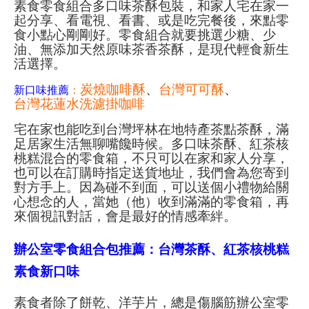
素食零食組合多口味茶酥包裝，和家人宅在家一
起分享、看電視、看書、或是吃完餐後，來點零
食小點心剛剛好。零食組合就要挑選少糖、少
油、無添加天然原味茶香茶酥，是現代輕食新生
活選擇。
炭燒咖啡酥
、
台灣可可酥
、
新口味推薦
：
台灣花蓮水洗濾掛咖啡
宅在家也能吃到台灣坪林在地特產茶點茶酥，滿
足居家生活無聊嘴饞時候。多口味茶酥、紅茶核
桃糕混合的零食箱，不只可以在家和家人分享，
也可以在訂購時指定送貨地址，我們會為您寄到
對方手上。因為碰不到面，可以送個小禮物給關
心想念的人，當她（他）收到滿滿的零食箱，再
來個視訊對話，會是最好的情感牽絆。
辦公室零食組合包推薦：台灣茶酥、紅茶核桃糕
素食新口味
素食者除了餅乾、洋芋片，總是傷腦筋辦公室零