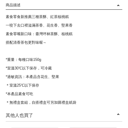
商品描述
素食零食新推薦三種茶酥、紅茶核桃糕
一咬下去口裡溢滿茶香、花生香、堅果香
素食零嘴新口味：臺灣坪林茶酥、核桃糕
搭配清香茶包更對味喔～
*重量：每種口味150g
*室溫30℃以下保存，可冷藏
*過敏資訊：本產品含花生、堅果
＊室溫25℃以下保存
*本產品素食可吃
＊無禮盒套組，自搭禮盒可另加購禮盒紙袋
其他人也買了