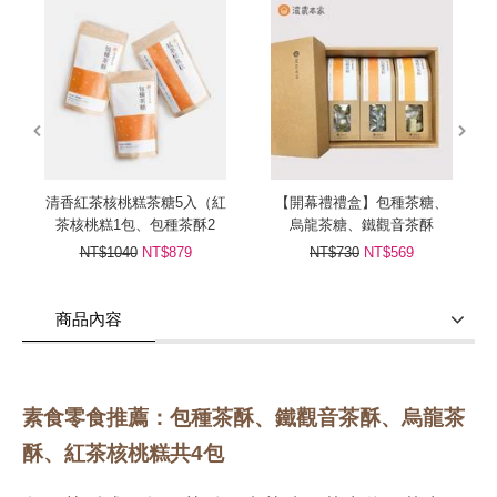
prev
next
清香紅茶核桃糕茶糖5入（紅
【開幕禮禮盒】包種茶糖、
茶核桃糕1包、包種茶酥2
烏龍茶糖、鐵觀音茶酥
包、包種茶糖2包）
NT$1040
NT$879
NT$730
NT$569
商品內容
商品使用分享
商品評價(0)
我要詢問
(0)
素食零食推薦：包種茶酥、鐵觀音茶酥、烏龍茶
酥、紅茶核桃糕共4包