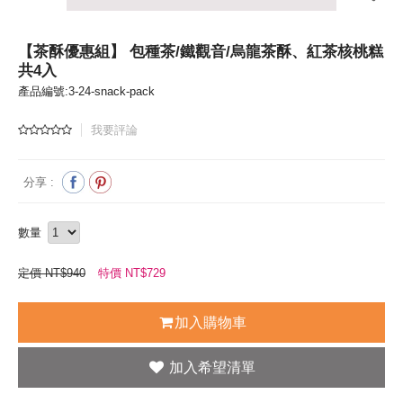
【茶酥優惠組】 包種茶/鐵觀音/烏龍茶酥、紅茶核桃糕
共4入
產品編號:3-24-snack-pack
我要評論
分享 :
數量
定價 NT$940
特價 NT$
729
加入購物車