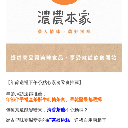
【年節送禮下午茶點心素食零食推薦】
年節拜訪送禮推薦，
年節伴手禮盒茶酥牛軋糖茶食、果乾堅果都選擇
包種茶還能變糖果，
清香茶糖
不心動嗎？
從古早味零嘴變身的
紅茶核桃糕
，送禮自用兩相宜