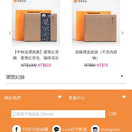
prev
next
【中秋送禮推薦】蜜香紅茶
加購禮盒紙袋（不含內容
糖、蜜香紅茶包、咖啡花生
物）
牛軋糖
NT$1000
NT$819
NT$80
NT$70
瀏覽紀錄
prev
next
關於我們
客服中心
‧品牌故事
‧最新消息
‧門市據點
‧常見問題
‧客服信箱
‧訂單查詢
‧隱私權聲明
‧網站導覽
‧版權聲明
‧非會員訂單查詢
訂閱
FB官方粉絲團
Line官方帳號
Instagram