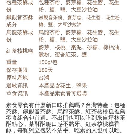
包種茶酥成
包種茶粉、麥芽糖、花生醬、花生
份
粉、糖、鹽、大豆沙拉油
鐵觀音茶酥
鐵觀音茶粉、麥芽糖、花生醬、花生粉、
成分
糖、鹽、大豆沙拉油
烏龍茶酥成
烏龍茶粉、麥芽糖、花生醬、花生
份
粉、糖、鹽、大豆沙拉油
麥芽、核桃、棗泥、砂糖、棕梠油、
紅茶核桃糕
澱粉、蜜香紅茶、鹽
重量
150g/包
保存期限
180天
原料產地
台灣
過敏資訊
本產品含花生、堅果
葷食資訊
本產品素食者可選購
素食零食有什麼新口味推薦嗎？台灣特產：包種
茶酥、鐵觀音茶酥、烏龍茶酥、紅茶核桃糕推薦
零食組合包首選。不出門也可以吃到來自坪林茶
酥點心，茶酥酥脆口感不黏牙、紅茶核桃糕香
醇，每顆獨立包裝不沾手、吃素的人也可以吃。