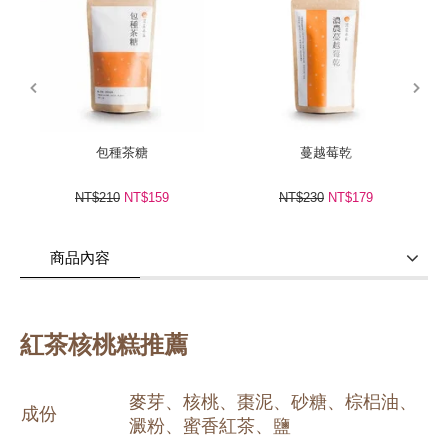
prev
next
包種茶糖
蔓越莓乾
NT$210
NT$159
NT$230
NT$179
商品內容
商品使用分享
商品評價(1)
我要詢問
(0)
紅茶核桃糕推薦
麥芽、核桃、棗泥、砂糖、棕梠油、
成份
澱粉、蜜香紅茶、鹽