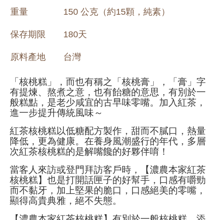
重量
150 公克（約15顆，純素）
保存期限
180天
原料產地
台灣
「核桃糕」，而也有稱之「核桃膏」，「膏」字
有提煉、熬煮之意，也有飴糖的意思，有別於一
般糕點，是老少咸宜的古早味零嘴。加入紅茶，
進一步提升傳統風味～
紅茶核桃糕以低糖配方製作，甜而不膩口，熱量
降低，更為健康。在養身風潮盛行的年代，多層
次紅茶核桃糕的是解嘴饞的好夥伴唷！
當客人來訪或登門拜訪客戶時，【濃農本家紅茶
核桃糕】
也是打開話匣子的好幫手
，口感有嚼勁
而不黏牙，加上堅果的脆口，口感絕美的零嘴，
顯得高貴典雅，絕不失態。
【濃農本家紅茶核桃糕】有別於一般核桃糕，添