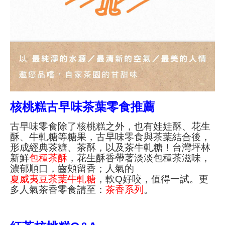
核桃糕古早味茶葉零食推薦
古早味零食除了核桃糕之外，也有娃娃酥、花生
酥、牛軋糖等糖果，古早味零食與茶葉結合後，
形成經典茶糖、茶酥，以及茶牛軋糖！
台灣坪林
新鮮
包種茶酥
，花生酥香帶著淡淡包種茶滋味，
濃郁順口，齒頰留香；
人氣的
夏威夷豆茶葉牛軋糖
，軟Q好咬，值得一試。更
多人氣茶香零食請至：
茶香系列
。