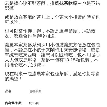
若是擔心咬不動茶酥，推薦
抹茶軟糖
～也是不錯
選擇
或是放在客廳的茶几上，全家大小相聚的時光也
可以吃。
也可以當作伴手禮，不論是過年節慶，拜訪親
友、都適合作為禮物相送。
濃農本家茶酥系列採用小包裝讓您方便放在包包
裡，不論是在小孩子哭鬧時用來安撫情緒，或是
單純想吃東西時，讓您可以隨時吃，也不用擔心
太大包或是壓壞，茶酥一包有13-15顆包裝，不
用擔心吃不完浪費～
現在就來一包濃農本家包種茶酥，滿足你對零食
的渴望！
品名
包種茶酥
內容量/顆數
約15顆