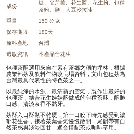
糖、麥芽糖、花生醬、花生粉、包種
成份
茶粉、鹽、大豆沙拉油
重量
150 公克
保存期限
180天
原料產地
台灣
過敏資訊
本產品含花生
包種茶酥選用來自在素有茶鄉之稱的坪林，根據
農業部茶及飲料作物改良場資料，文山包種茶為
台灣最具代表性的特色茶之一。
以最純淨的水源、最清新的空氣，製作出最好的
包種茶，結合花生娃娃酥做成的包種茶酥，酥脆
口感、清淡茶香不黏牙。
茶酥入口酥鬆不乾硬，第一口咬下時先感受到濃
郁花生香，接著茶葉香氣慢慢散開，尾韻帶有自
然茶感與淡淡回甘。適合搭配茶或咖啡享用。