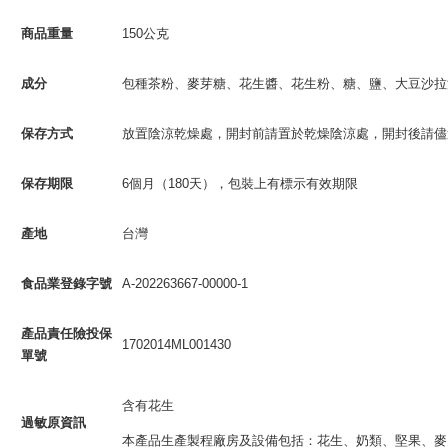
商品重量
150公克
成分
包種茶粉、麥芽糖、花生醬、花生粉、糖、鹽、大豆沙拉
保存方式
放置陰涼乾燥處，開封前請置於乾燥陰涼處，開封後請儘
保存期限
6個月（180天），包裝上有標示有效期限
產地
台灣
食品業登錄字號
A-202263667-00000-1
產品責任險投保
1702014ML001430
單號
含有花生
過敏原資訊
本產品生產製程廠房及設備包括：花生、奶類、堅果、麥