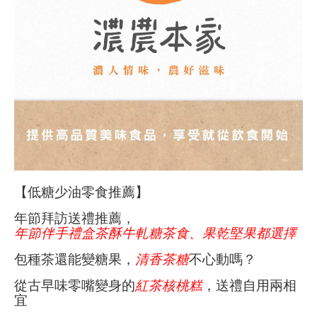
【低糖少油零食推薦】
年節拜訪送禮推薦，
年節伴手禮盒茶酥牛軋糖茶食、果乾堅果都選擇
包種茶還能變糖果，
清香茶糖
不心動嗎？
從古早味零嘴變身的
紅茶核桃糕
，送禮自用兩相
宜