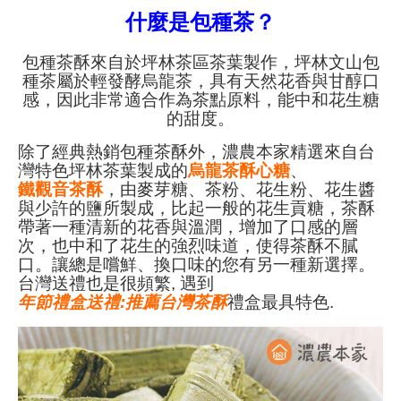
什麼是包種茶？
包種茶酥來自於
坪林茶區茶葉製作，
坪林文山包
種茶屬於輕發酵烏龍茶，具有天然花香與甘醇口
感，因此非常適合作為茶點原料，能中和花生糖
的甜度。
除了經典熱銷包種茶酥外，濃農本家精選來自台
灣特色坪林茶葉製成的
烏龍茶酥心糖
、
鐵觀音茶酥
，由麥芽糖、茶粉、花生粉、花生醬
與少許的鹽所製成，比起一般的花生貢糖，茶酥
帶著一種清新的花香與溫潤，增加了口感的層
次，也中和了花生的強烈味道，使得茶酥不膩
口。讓總是嚐鮮、換口味的您有另一種新選擇。
台灣送禮也是很頻繁, 遇到
年節禮盒送禮:推薦台灣茶酥
禮盒最具特色.