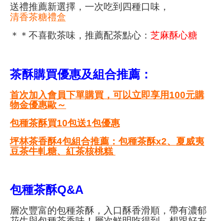
送禮推薦新選擇，一次吃到四種口味，
清香茶糖禮盒
＊＊不喜歡茶味，推薦配茶點心：
芝麻酥心糖
茶酥購買優惠及組合推薦：
首次加入會員下單購買，
可以立即享用100元購
物金優惠歐～
包種茶酥買10包送1包優惠
坪林茶香酥4包組合推薦：包種茶酥x2、夏威夷
豆茶牛軋糖、紅茶核桃糕
包種茶酥Q&A
層次豐富的包種茶酥，
入口酥香滑順，
帶有濃郁
花生與包種茶香味！
層次鮮明吃得到。
想跟好友