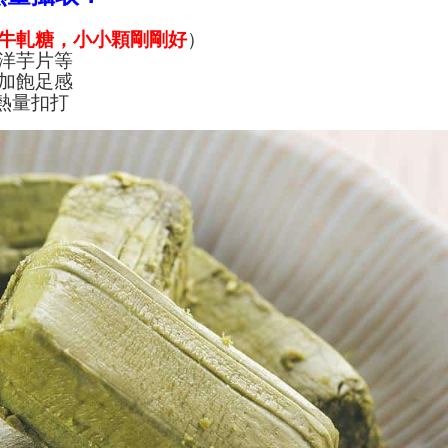
牛軋糖，小小顆剛剛好
）
洋芋片等
加飽足感
的熱量扣打