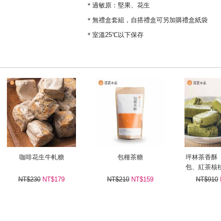
＊過敏原：堅果、花生
＊無禮盒套組，自搭禮盒可另加購禮盒紙袋
＊室溫25℃以下保存
咖啡花生牛軋糖
包種茶糖
坪林茶香酥
包、紅茶核
威夷豆茶牛
NT$230
NT$179
NT$210
NT$159
NT$910