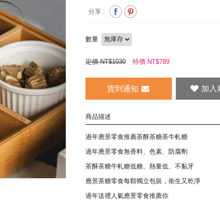
分享 :
數量
定價 NT$1030
特價 NT$
789
貨到通知
商品描述
過年應景零食推薦茶酥茶糖茶牛軋糖
過年應景零食無香料、色素、防腐劑
茶酥茶糖牛軋糖低糖、熱量低、不黏牙
應景茶糖零食每顆獨立包裝，衛生又乾淨
過年送禮人氣應景零食推薦你