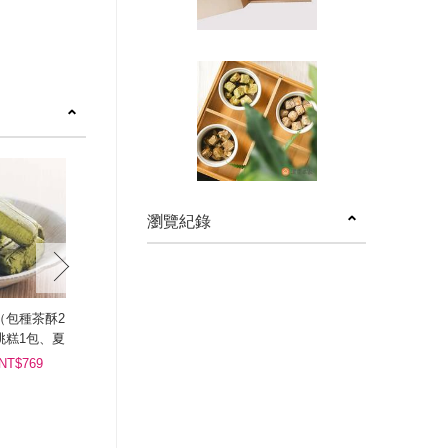
瀏覽紀錄
next
（包種茶酥2
桃糕1包、夏
軋糖1包）
NT$769