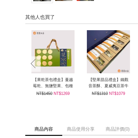
其他人也買了
prev
【果乾茶包禮盒】蔓越
【堅果甜品禮盒】鐵觀
莓乾、無鹽堅果、包種
音茶酥、夏威夷豆茶牛
茶花生牛軋糖、包種茶
軋糖、紅茶杏仁牛軋
NT$1450
NT$1269
NT$1310
NT$1079
酥、包種茶包
糖、紅茶核桃糕、無調
味堅果
商品內容
商品使用分享
商品評價(0)