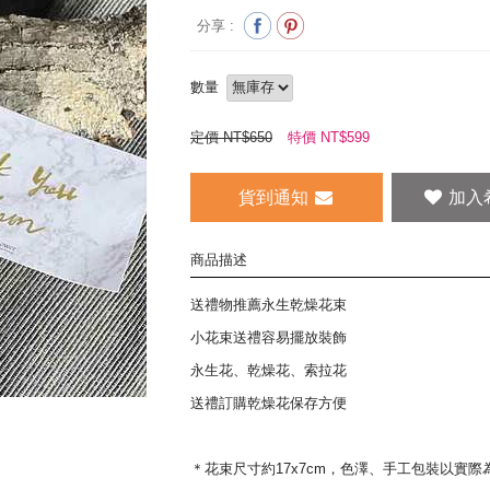
分享 :
數量
定價 NT$650
特價 NT$
599
貨到通知
商品描述
送禮物推薦永生乾燥花束
小花束送禮容易擺放裝飾
永生花、乾燥花、索拉花
送禮訂購乾燥花保存方便
＊花束尺寸約17x7cm，色澤、手工包裝以實際