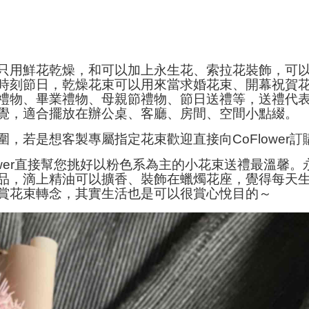
只用鮮花乾燥，和可以加上永生花、索拉花裝飾，可
時刻節日，乾燥花束可以用來當求婚花束、開幕祝賀
禮物、畢業禮物、母親節禮物、節日送禮等，送禮代
覺，適合擺放在辦公桌、客廳、房間、空間小點綴。
，若是想客製專屬指定花束歡迎直接向CoFlower訂
ower直接幫您挑好以粉色系為主的小花束送禮最溫馨。
品，滴上精油可以擴香、裝飾在蠟燭花座，覺得每天
賞花束轉念，其實生活也是可以很賞心悅目的～