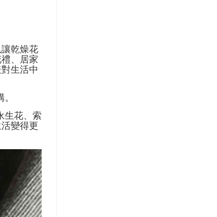
以讓乾燥花
花禮、居家
表對生活中
購。
永生花、索
生活變得更