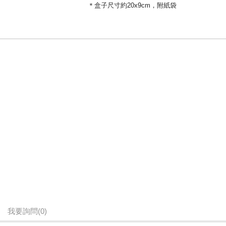
＊盒子尺寸約20x9cm，附紙袋
我要詢問
(0)