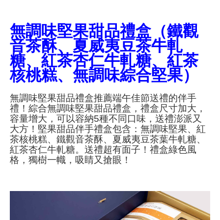
商品使用分享
商品評價(0)
我要詢問
(0)
無調味堅果甜品禮盒（鐵觀
音茶酥、夏威夷豆茶牛軋
糖、紅茶杏仁牛軋糖、紅茶
核桃糕、無調味綜合堅果）
無調味堅果甜品禮盒推薦端午佳節送禮的伴手
禮！綜合無調味堅果甜品禮盒，禮盒尺寸加大，
容量增大，可以容納5種不同口味，送禮澎派又
大方！堅果甜品伴手禮盒包含：無調味堅果、紅
茶核桃糕、鐵觀音茶酥、夏威夷豆茶葉牛軋糖、
紅茶杏仁牛軋糖。送禮超有面子！禮盒綠色風
格，獨樹一幟，吸睛又搶眼！