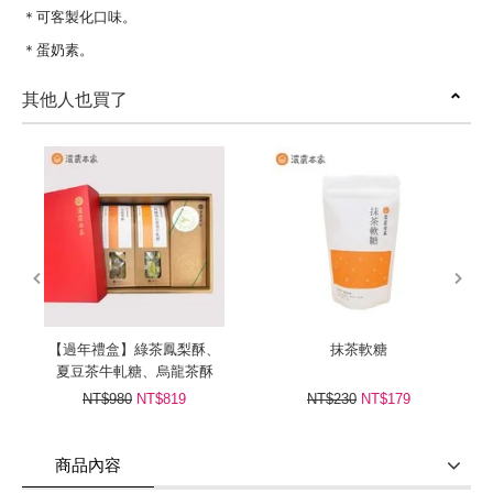
＊可客製化口味。
＊蛋奶素。
其他人也買了
prev
next
【過年禮盒】綠茶鳳梨酥、
抹茶軟糖
夏豆茶牛軋糖、烏龍茶酥
NT$980
NT$819
NT$230
NT$179
商品內容