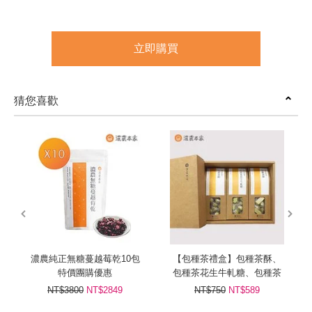
立即購買
猜您喜歡
prev
next
濃農純正無糖蔓越莓乾10包
【包種茶禮盒】包種茶酥、
特價團購優惠
包種茶花生牛軋糖、包種茶
糖
NT$3800
NT$2849
NT$750
NT$589