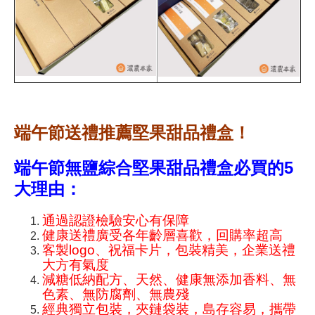
端午節送禮
推薦堅
果甜品禮盒！
端午節無鹽綜合堅果甜品禮盒必買的5
大理由：
通過認證檢驗安心有保障
健康送禮廣受各年齡層喜歡，回購率超高
客製logo、祝福卡片，包裝精美，企業送禮
大方有氣度
減糖低納配方、天然、健康無添加香料、無
色素、無防腐劑、無農殘
經典獨立包裝，夾鏈袋裝，島存容易，攜帶