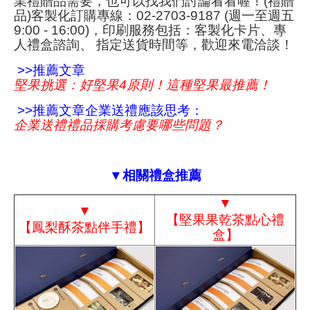
業禮贈品需要，也可以找我們討論看看喔！(禮贈
品)客製化訂購專線：02-2703-9187 (週一至週五
9:00 - 16:00)，印刷服務包括：客製化卡片、專
人禮盒諮詢、 指定送貨時間等，歡迎來電洽談！
>>推薦文章
堅果挑選：好堅果4原則！這種堅果最推薦！
>>推薦文章企業送禮應該思考：
企業送禮禮品採購考慮要哪些問題？
▼相關禮盒推薦
▼
▼
【堅果果乾茶點心禮
【鳳梨酥茶點伴手禮】
盒】