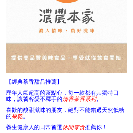
【經典茶香甜品推薦】
歷年人氣超高的茶點心，每一款都有其獨特口
味，讓饕客愛不釋手的
清香茶香系列
。
喜歡的酸甜滋味的朋友，絕對不能錯過天然低糖
的
果乾
。
養生健康人的日常首選
休閒零食
推薦你！