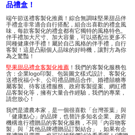
品禮盒！
端午節送禮客製化推薦！綜合無調味
堅果甜品伴
手禮盒非常適合自行搭配，組合出喜歡的禮盒風
味，每款客製化的禮盒都有它獨特的風格特色。
伴手禮加大尺寸、加大容量，可以搭配出更多不
同種健康伴手禮！屬於自己風格的伴手禮，自行
客製！這是凸顯個人品味的好時機，讓對方為你
為之驚豔！
堅果甜品禮盒客製化推薦
！我們的客製化服務包
含：
企業logo印製
、包裝圖文樣式設計
、
客製化
送禮祝福小卡
、公司禮品贈品合作、婚禮囍糖專
屬客製
、待客送禮服務、政府客製提案、網紅禮
品客製化等，擁有大量合作經驗，我們的專業，
請您放心！
我們是濃農本家，是一個很喜歡「台灣茶葉」與
「健康點心」的品牌，也替許多知名企業、政府
機構進行禮贈品的客製化服務，不同「內容物客
製」與「其他品牌禮贈品訂製結合」，如果有企