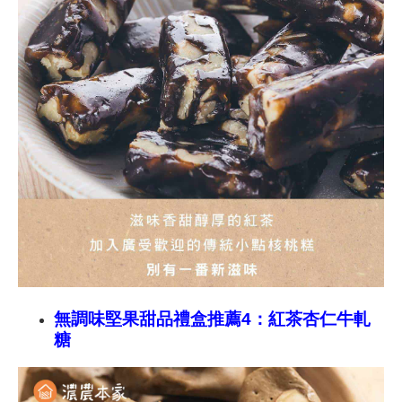
無調味堅果甜品禮盒推薦4：紅茶
杏仁牛軋
糖