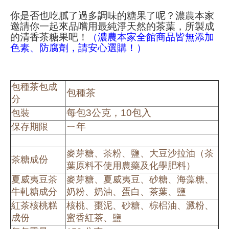
你是否也吃膩了過多調味的糖果了呢？濃農本家
邀請你一起來品嚐用最純淨天然的茶葉，所製成
的清香茶糖果吧！
（濃農本家全館商品皆無添加
色素、防腐劑，請安心選購！）
包種茶包成
包種茶
分
每包3公克，10包入
包裝
ㄧ年
保存期限
麥芽糖、茶粉、鹽、大豆沙拉油（茶
茶糖成份
葉原料不使用農藥及化學肥料）
夏威夷豆茶
麥芽糖、夏威夷豆、砂糖、海藻糖、
牛軋糖成分
奶粉、奶油、蛋白、茶葉、鹽
紅茶核桃糕
核桃、棗泥、砂糖、棕梠油、澱粉、
成份
蜜香紅茶、鹽