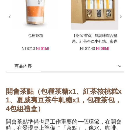
prev
next
包種茶糖
【謝師禮物】無調味綜合堅
果、紅茶杏仁牛軋糖、蜜香
紅茶包
NT$210
NT$159
NT$1140
NT$959
商品內容
商品使用分享
商品評價(0)
我要詢問
(0)
開會茶點（包種茶糖x1、紅茶核桃糕x
1、夏威夷豆茶牛軋糖x1，包種茶包，
4包組禮盒）
開會茶點準備也是工作重要的一個環節，在開會
時，有發現桌上準備了「茶點」，像水、咖啡、