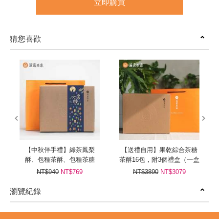
立即購買
猜您喜歡
prev
next
【中秋伴手禮】綠茶鳳梨
【送禮自用】果乾綜合茶糖
酥、包種茶酥、包種茶糖
茶酥16包，附3個禮盒（一盒
裝4包）及提袋
NT$940
NT$769
NT$3890
NT$3079
瀏覽紀錄
prev
next