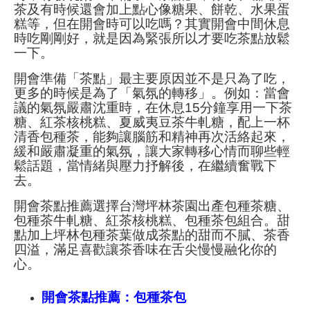
茶及有時候還會加上點心像糖果、餅乾、水果蛋
糕等，但在開會時可以吃嗎？其實開會中間休息
時吃剛剛好，就是因為緊張所以才要吃茶點放鬆
一下。
開會準備「茶點」最主要原因並不是只為了吃，
更多的時候是為了「氣氛的轉移」。例如：當會
議的氣氛嚴肅沈重時，在休息
15
分鐘享用一下茶
糖、紅茶核桃糕、夏威夷豆茶牛軋糖，配上一杯
清香包種茶，能
夠
讓腦筋和精神再次活絡起來，
緩和嚴肅凝重的氣氛，讓大家轉移心情而聊些輕
鬆話題，當情緒與壓力抒解後，在繼續奮戰下
去。
開會茶點推薦選擇台灣坪林茶園出產包種茶糖、
包種茶牛軋糖、紅茶核桃糕、包種茶包組合。甜
點加上坪林包種茶葉做成茶點的甜而不膩、茶香
四溢，滿足喜歡讓茶香味在舌尖慢慢融化你的
心。
開會茶點推薦：包種茶包