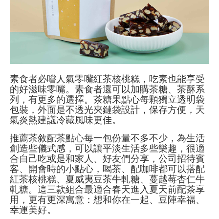
素食者必嚐人氣零嘴紅茶核桃糕，吃素也能享受
的好滋味零嘴。素食者還可以加購茶糖、茶酥系
列，有更多的選擇。茶糖果點心每顆獨立透明袋
包裝，外面是不透光夾鏈袋設計，保存方便，天
氣炎熱建議冷藏風味更佳。
推薦茶敘配茶點心每一包份量不多不少，為生活
創造些儀式感，可以讓平淡生活多些樂趣，很適
合自己吃或是和家人、好友們分享，公司招待賓
客、開會時的小點心，喝茶、配咖啡都可以搭配
紅茶核桃糕、夏威夷豆茶牛軋糖、蔓越莓杏仁牛
軋糖。這三款組合最適合春天進入夏天前配茶享
用，更有更深寓意：想和你在一起、豆陣幸福、
幸運美好。