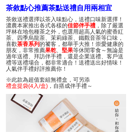
茶敘點心推薦茶點送禮自用兩相宜
茶敘送禮選擇以茶入味點心，送禮口味新選擇！
濃農本家推出各式各樣的
佳節伴手禮
，除了嚴選
坪林在地包種茶之外，也選用超高人氣的蜜香紅
茶、四季烏龍茶、茉莉綠茶、鐵觀音茶等口味，
喜歡
茶香系列
的饕客，都舉手大推！崇愛健康的
朋友，非常推薦
果乾
、
堅果
等休閒零食～無論是
過年送禮、拜訪伴手禮，還是企業送禮、客戶送
禮等送禮場合，都非常適合！送禮送出好情味！
人氣伴手禮好評推薦你！
※此款為超值套組無禮盒，可另添
禮盒提袋(4入/盒)
，自搭成伴手禮～