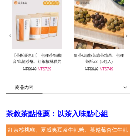
prev
next
【茶酥優惠組】 包種茶/鐵觀
紅茶/烏龍/茉綠茶糖果、包種
音/烏龍茶酥、紅茶核桃糕共
茶酥x2（5包入)
4入
NT$940
NT$729
NT$910
NT$749
商品內容
商品使用分享
商品評價(0)
我要詢問
(0)
茶敘茶點推薦：以茶入味點心組
紅茶核桃糕、夏威夷豆茶牛軋糖、蔓越莓杏仁牛軋