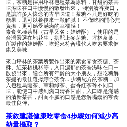
味，茶糖是採用坪林包種茶為原料，甘甜的茶香
味滋味在口中慢慢的散發出來， 特別清香爽口，
是讓許多人懷念的古早味道！茶糖不只是好吃的
糖果，還可以餐後來一顆解膩！ 不僅吃的開心無
負擔，更可感受滿滿的幸福感！
素食包種茶酥（古早又名：娃娃酥），使用的是
台灣嚴選在地花生，搭配上麥芽糖、坪林茶葉，
所製作的娃娃酥，吃起來符合現代人吃素要求健
康又美味。
來自坪林的茶葉所製作出來的素食零食茶糖、茶
酥、紅茶核桃糕等，入口濃郁的茶香滋味在口中
散發出來，適合所有年齡的大小朋友，想吃糖解
茶癮的最佳選擇綜合茶食... 少糖配方的茶糖，加
入包種烏龍茶、茉莉綠茶、蜜香紅茶等不同口
味，能使口中感到滿口清香甘甜，入口即是滿滿
的清新茶香，甜而不膩的口感是您解嘴饞的零食
最佳良伴。
茶敘建議健康吃零食4步驟如何減少高
熱量攝取？