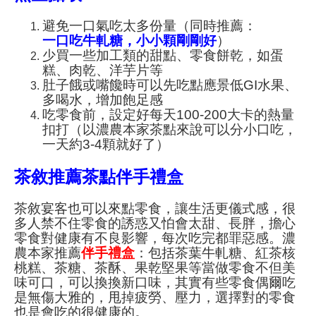
避免一口氣吃太多份量（同時推薦：
一口吃牛軋糖，小小顆剛剛好
）
少買一些加工類的甜點、零食餅乾，如蛋
糕、肉乾、洋芋片等
肚子餓或嘴饞時可以先吃點應景低GI水果、
多喝水，增加飽足感
吃零食前，設定好每天100-200大卡的熱量
扣打（以濃農本家茶點來說可以分小口吃，
一天約3-4顆就好了）
茶敘推薦茶點伴手禮盒
茶敘宴客也可以來點零食，讓生活更儀式感，很
多人禁不住零食的誘惑又怕會太甜、長胖，擔心
零食對健康有不良影響，每次吃完都罪惡感。濃
農本家推薦
伴手禮盒
：包括茶葉牛軋糖、紅茶核
桃糕、茶糖、茶酥、果乾堅果等當做零食不但美
味可口，可以換換新口味，其實有些零食偶爾吃
是無傷大雅的，甩掉疲勞、壓力，選擇對的零食
也是會吃的很健康的。