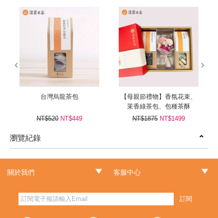
prev
next
台灣烏龍茶包
【母親節禮物】香氛花束、
茉香綠茶包、包種茶酥
NT$520
NT$449
NT$1875
NT$1499
瀏覽紀錄
prev
next
關於我們
客服中心
‧品牌故事
‧最新消息
‧門市據點
‧常見問題
‧客服信箱
‧訂單查詢
‧隱私權聲明
‧網站導覽
‧版權聲明
‧非會員訂單查詢
訂閱