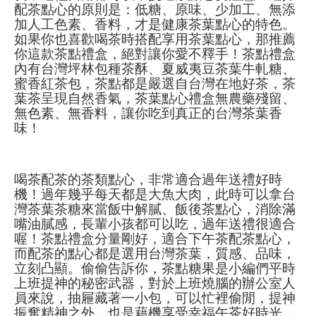
配茶點心的原則是：低糖、原味、少加工、無添
加人工色素、香料，才是健康茶葉點心的特色。
如果你也喜歡喝茶時搭配享用茶葉點心，那推薦
你這款茶點禮盒，絕對讓你愛不釋手！茶點禮盒
內有台灣坪林包種茶酥、夏威夷豆茶葉牛軋糖、
蜜香紅茶包，茶點都是嚴選自台灣在地好茶，茶
葉茶呈現自然香氣，茶葉點心禮盒無農藥殘留、
無色素、無香料，讓你吃到真正的台灣茶葉香
味！
喝茶配茶的茶類點心，非常適合過年送禮好時
機！過年幾乎每天都是大魚大肉，此時可以拿台
灣茶葉茶糖來當飯中解膩、飯後茶點心，消除滿
嘴油膩感，長輩小孩都可以吃，過年送禮很適合
喔！茶點禮盒分量剛好，適合下午茶配茶點心，
而配茶的點心都是選用台灣茶葉，質感、品味，
立刻凸顯。偷偷告訴你，茶點糖果是小編們平時
上班提神的秘密武器，對於上班燒腦的辦公室人
員來說，抽屜藏著一小包，可以忙裡偷閒，提神
振奮精神之外，也是藉機享受幸福午茶好時光，