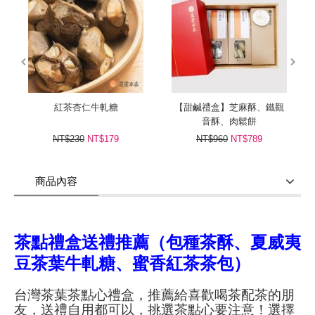
prev
next
紅茶杏仁牛軋糖
【甜鹹禮盒】芝麻酥、鐵觀
音酥、肉鬆餅
NT$230
NT$179
NT$960
NT$789
商品內容
商品使用分享
商品評價(0)
我要詢問
(0)
茶點禮盒送禮推薦（包種茶酥、夏威夷
豆茶葉牛軋糖、蜜香紅茶茶包）
台灣茶葉茶點心禮盒，推薦給喜歡喝茶配茶的朋
友，送禮自用都可以，挑選茶點心要注意！選擇