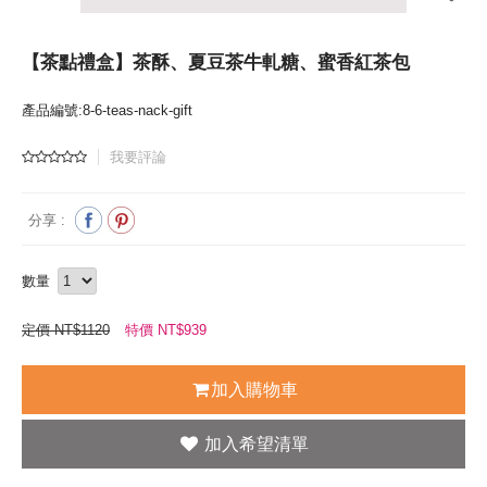
【茶點禮盒】茶酥、夏豆茶牛軋糖、蜜香紅茶包
產品編號:8-6-teas-nack-gift
我要評論
分享 :
數量
定價 NT$1120
特價 NT$
939
加入購物車