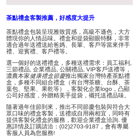
茶點禮盒客製推薦，好感度大提升
茶點禮盒包裝呈現雅致質感，高級不遜色，大方
體現你的人情品味。禮盒和提袋顯眼特酥，非常
適合過年送禮送給爸媽、長輩、客戶等當來伴手
禮、迎賓禮、客戶禮等。
選一個好的送禮禮盒，多種送禮需求：員工福利,
三節禮品, 企業禮品, 公關禮品, VIP客戶送禮等，
濃農本家
健康禮盒節慶
推出獨家台灣特產茶點禮
盒，多種不同組合禮盒（有台灣茶糖、台酥、茶
葉包、堅果、
果乾
等），客製化
企業logo，凸顯
公司好感度，外贈精美手提袋，襯托
送禮品味。
隨著過年佳節到來，推出不同節慶包裝與符合大
眾口味的禮盒客製，送禮或自用兩相宜，同時有
提供客製化禮盒的服務，歡迎企業禮盒洽詢. 優
惠詳情及訂購請洽：(02)2703-9187，會有專屬
客服人員為您服務!