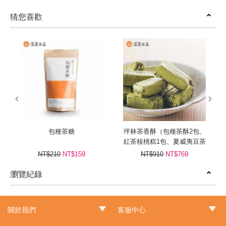
猜您喜歡
prev
next
包種茶糖
坪林茶香酥（包種茶酥2包、
紅茶核桃糕1包、夏威夷豆茶
牛軋糖1包）
NT$210
NT$159
NT$910
NT$769
瀏覽紀錄
prev
next
關於我們
客服中心