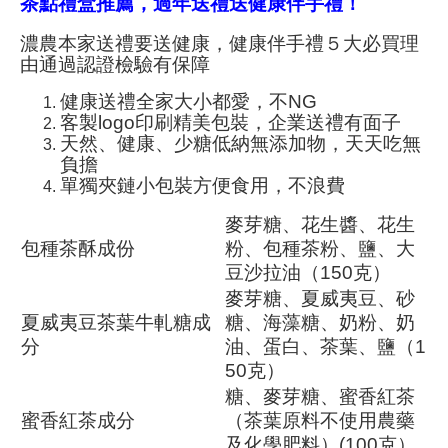
茶點禮盒推薦，過年送禮送健康伴手禮！
濃農本家送禮要送健康，健康伴手禮５
大必買理
由
通過認證檢驗有保障
健康送禮全家大小都愛，不NG
客製logo印刷精美包裝，企業送禮有面子
天然、健康、少糖低納無添加物，天天吃無
負擔
單獨夾鏈小包裝方便食用，不浪費
麥芽糖、花生醬、花生
包種茶酥成份
粉、包種茶粉、鹽、大
豆沙拉油（150克）
麥芽糖、夏威夷豆、砂
夏威夷豆茶葉牛軋糖成
糖、海藻糖、奶粉、奶
分
油、蛋白、茶葉、鹽（1
50克）
糖、麥芽糖、蜜香紅茶
蜜香紅茶成分
（茶葉原料不使用農藥
及化學肥料）(100克）