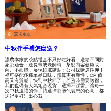
中秋伴手禮怎麼送？
濃農本家的茶點禮盒不只好吃好看，送給不同對
象都適合：送長輩或老師時，茶點內容健康取
向、不甜膩，展現細膩體貼；公司採購選擇伴手
禮可搭配多種單品口味，預算更有彈性，CP 值
高又有質感；快到中秋節了，若臨時需要送禮，
我們也備有人氣組合現貨，選擇不踩雷。讓每一
次中秋送禮的伴手禮選擇都能代表您的心意，都
送得更好別出心裁。