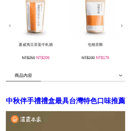
prev
next
夏威夷豆茶葉牛軋糖
包種茶酥
NT$250
NT$209
NT$230
NT$179
商品內容
商品使用分享
商品評價(0)
我要詢問
(0)
中秋伴手禮禮盒最具台灣特色口味推薦