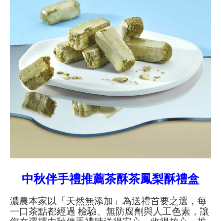
中秋伴手禮推薦茶酥茶鳳梨酥禮盒
濃農本家以「天然無添加」為送禮首要之選，每
一口茶點都經過 檢驗、無防腐劑與人工色素，讓