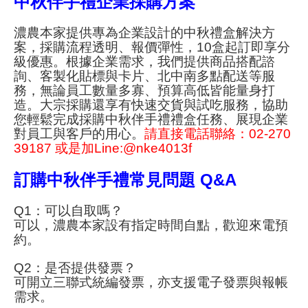
中秋伴手禮企業採購方案
濃農本家提供專為企業設計的中秋禮盒解決方
案，採購流程透明、報價彈性，10盒起訂即享分
級優惠。根據企業需求，我們提供商品搭配諮
詢、客製化貼標與卡片、北中南多點配送等服
務，無論員工數量多寡、預算高低皆能量身打
造。大宗採購還享有快速交貨與試吃服務，協助
您輕鬆完成採購中秋伴手禮禮盒任務、展現企業
對員工與客戶的用心。
請直接電話聯絡：02-270
39187 或是
加Line:@nke4013f
訂購中秋伴手禮常見問題 Q&A
Q1：可以自取嗎？
可以，濃農本家設有指定時間自點，歡迎來電預
約。
Q2：是否提供發票？
可開立三聯式統編發票，亦支援電子發票與報帳
需求。