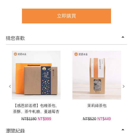
立即購買
猜您喜歡
prev
next
【感恩節送禮】包種茶包、
茉莉綠茶包
茶酥、茶牛軋糖、蔓越莓杏
仁牛軋糖
NT$1180
NT$999
NT$520
NT$449
瀏覽紀錄