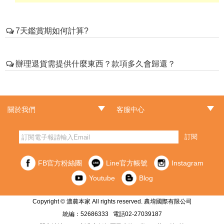
7天鑑賞期如何計算?
濃農本家為保障顧客的權益，消費者均享有商品到貨七
辦理退貨需提供什麼東西？款項多久會歸還？
天鑑賞期無條件退貨的權益。
鑑賞期之計算：以出貨日隔天為第一日開始計算。
依《消費者保護法》，消費者享有七天猶豫期之權益
（收到商品後隔天起為第一天）。猶豫期非試用期，商
◎若因退貨而未達免運費標準，買家需補足前次運費(本公司將於
關於我們
客服中心
品需要全新未開封，且包裝完整狀態，才能辦理退貨退
退貨款項中直接扣除)。
‧品牌故事
‧最新消息
‧門市據點
款、。若商品已開封，恕無法辦理退貨退款手續。
‧常見問題
‧客服信箱
‧訂單查詢
‧隱私權聲明
‧網站導覽
‧版權聲明
‧非會員訂單查詢
訂閱
「通訊交易解除全合理例外情事適用準則」第2條第一
◎退/換貨之商品需【購物證明】、【尚未開封、夾鏈
項：「易於腐敗、保存期限較短或解約時即將逾期」之
袋、紙盒...等等包裝完整之全新商品】，保持完整無毀損
FB官方粉絲團
Line官方帳號
Instagram
商品，屬於消費者保護法第19條第一項但書所稱合理例
並一同退回公司，商品確認無誤後，才可接受退/換貨
外情事。自105年1月1日起，生鮮食品不適用於消費者保
Youtube
Blog
護法第19條，並不享有七天鑑賞期。
Copyright © 濃農本家 All rights reserved. 農堉國際有限公司
本公司產品經嚴格品質控管，請於有效期限內食用完畢。為
統編：52686333 電話02-27039187
維護食品的衛生安全，除食品本身有瑕疵可退貨外，ㄧ經拆