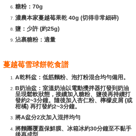
糖粉：70g
濃農本家蔓越莓果乾 40g (切得非常細碎)
鹽：少許 (約25g)
沾裹糖粉：適量
蔓越莓雪球餅乾食譜
A乾料盆：低筋麵粉、泡打粉混合均勻備用。
B奶油盆：室溫奶油以電動攪拌器打發到奶油
呈現鬆軟狀態，接續加入糖粉、鹽後再持續打
發約2~3分鐘。隨後加入杏仁粉、檸檬皮屑 (或
柑橘) 再打發約2~3分鐘。
將A盆分2次加入混拌均勻
將麵團覆蓋保鮮膜、冰箱冰約30分鐘至不黏手
後再成型