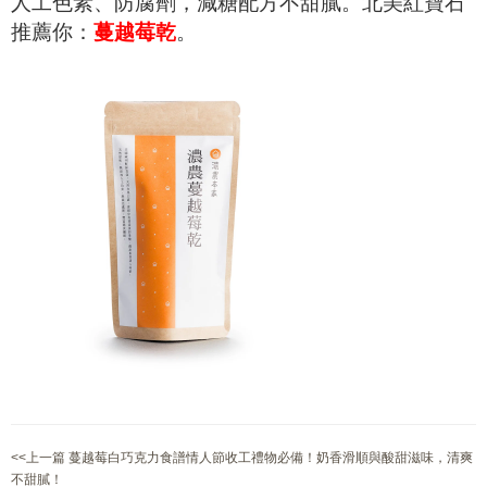
人工色素、防腐劑，減糖配方不甜膩。北美紅寶石
推薦你：
蔓越莓乾
。
<<上一篇 蔓越莓白巧克力食譜情人節收工禮物必備！奶香滑順與酸甜滋味，清爽
不甜膩！