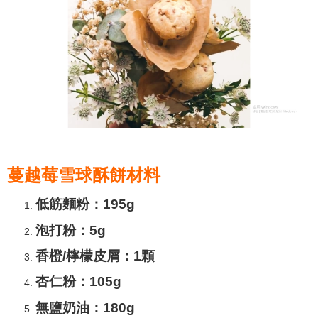
蔓越莓雪球酥餅材料
低筋麵粉：195g
泡打粉：5g
香橙/檸檬皮屑：1顆
杏仁粉：105g
無鹽奶油：180g