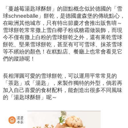
「蔓越莓湯匙球酥餅」的甜點概念似於德國的「雪
球schneebälle」餅乾，
是德國盧森堡的傳統點心，
在歐洲其他城市，只有特出節慶才會推出販售唷～
雪球餅乾常常撒上雪白椰子粉或糖霜做裝飾，
而現
今不僅有撒上白粉的雪球餅乾之外，
還有果乾雪球
餅乾、堅果雪球餅乾，甚至有可可雪球、抹茶雪球
等不繽紛的顏色！
在糕點店、餐廳上也常會看見它
們的蹤跡呢！
長相渾圓可愛的雪球餅乾，
可以運用平常常見的
「茶匙」或「湯匙」，來製作獨特的外型，
倘若再
加入自己喜愛的食材配料，能創造出很多不同風味
的「湯匙球酥餅」呢～