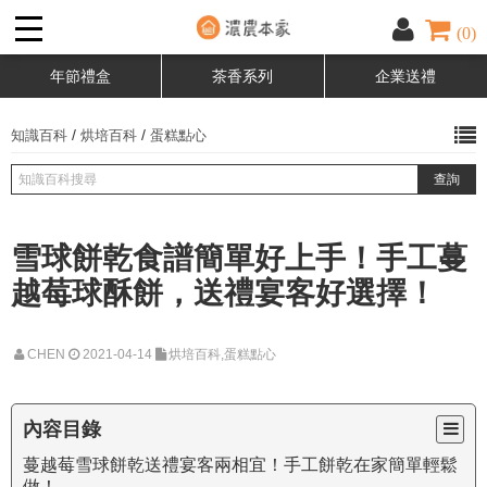
(0)
年節禮盒
茶香系列
企業送禮
/
/
知識百科
烘培百科
蛋糕點心
雪球餅乾食譜簡單好上手！手工蔓
越莓球酥餅，送禮宴客好選擇！
CHEN
2021-04-14
烘培百科,蛋糕點心
內容目錄
蔓越莓雪球餅乾送禮宴客兩相宜！手工餅乾在家簡單輕鬆
做！