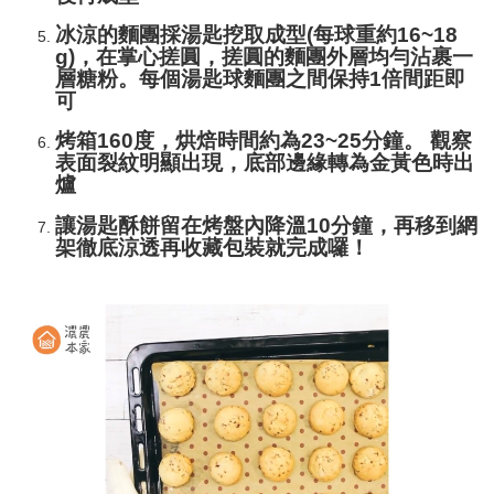
冰涼的麵團採湯匙挖取成型(每球重約16~18
g)，在掌心搓圓，搓圓的麵團外層均勻沾裹一
層糖粉。每個湯匙球麵團之間保持1倍間距即
可
烤箱160度，烘焙時間約為23~25分鐘。 觀察
表面裂紋明顯出現，底部邊緣轉為金黃色時出
爐
讓湯匙酥餅留在烤盤內降溫10分鐘，再移到網
架徹底涼透再收藏包裝就完成囉！