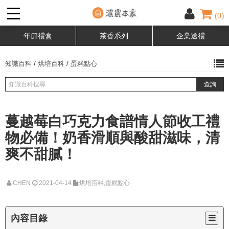
(0)
年節禮盒
茶香系列
企業送禮
/
/
知識百科
烘培百科
蛋糕點心
蔓越莓白巧克力食譜情人節收工禮
物必備！奶香滑順與酸甜滋味，清
爽不甜膩！
CHEN
2021-04-14
烘培百科,蛋糕點心
內容目錄