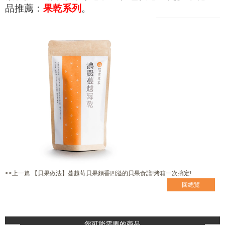
品
推薦：
果乾系列
。
<<上一篇 【貝果做法】蔓越莓貝果麵香四溢的貝果食譜!烤箱一次搞定!
回總覽
您可能需要的商品