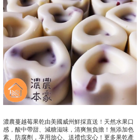
濃農蔓越莓果乾由美國威州鮮採直送！
天然水果口
感，酸中帶甜、減糖滋味，清爽無負擔！
無添加色
素、防腐劑，享用放心、送禮也安心！更多果乾產