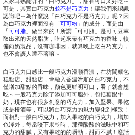
大家耳熟能詳的「白巧克力」，甜香可口又好吃～
可是，其實白巧克力
並不是巧克力
！
讓我們來認識
認識吧～
為什麼說「白巧克力不是巧克力」呢？
因
為白巧克力裡面沒有「
可可粉
」的成分，而是由
「
可可脂
」做出來的！
所謂「可可脂」是可可豆萃
取出來的天然脂肪，
吃起來帶有巧克力的香味，較
偏向奶製品，沒有咖啡因，
就算晚上吃白巧克力，
也不會讓人睡不著唷～
白巧克力口感比一般巧克力滑順香濃，
在坊間麵包
糕點店、甜點店，會融入香濃滑順的白巧克力，
不
僅增加甜點的香味，顏色更鮮明可口，看了就會想
吃～
一般巧克力除了添加可可脂外，包括糖跟牛
奶，
現在也有很多創意的巧克力，加入堅果、果乾
或是橙酒等，
可以將白巧克力的魅力變化到極致！
而相對一般白巧克力，加入果乾的白巧克力，增加
色澤外，
每當咬下果乾時，那種酸酸的滋味中和巧
克力的甜膩，又有果乾的的嚼勁，甜而不膩！
廢話