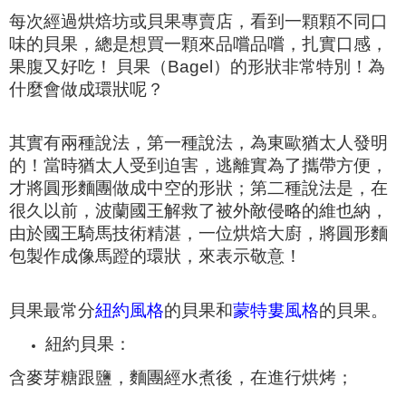
每次經過烘焙坊或貝果專賣店，看到一顆顆不同口
味的貝果，
總是想買一顆來品嚐品嚐，扎實口感，
果腹又好吃！
貝果（Bagel）的形狀非常特別！為
什麼會做成環狀呢？
其實有兩種說法，
第一種說法，為東歐猶太人發明
的！
當時猶太人受到迫害，逃離實為了攜帶方便，
才將圓形麵團做成中空的形狀；
第二種說法是，
在
很久以前，波蘭國王解救了被外敵侵略的維也納，
由於國王騎馬技術精湛，一位烘焙大廚，
將圓形麵
包製作成像馬蹬的環狀，來表示敬意！
貝果最常分
紐約風格
的貝果和
蒙特婁風格
的貝果。
紐約貝果：
含麥芽糖跟鹽，麵團經水煮後，在進行烘烤；