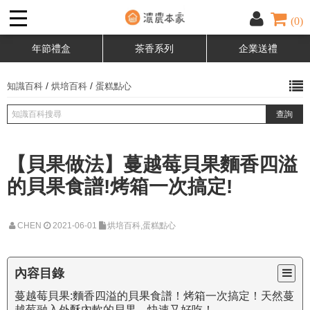
(0)
年節禮盒
茶香系列
企業送禮
/
/
知識百科
烘培百科
蛋糕點心
【貝果做法】蔓越莓貝果麵香四溢
的貝果食譜!烤箱一次搞定!
CHEN
2021-06-01
烘培百科,蛋糕點心
內容目錄
蔓越莓貝果:麵香四溢的貝果食譜！烤箱一次搞定！天然蔓
越莓融入外酥內軟的貝果，快速又好吃！