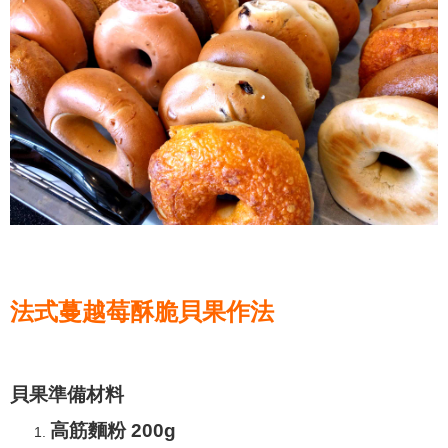
法式蔓越莓酥脆貝果作法
貝果準備材料
高筋麵粉 200g