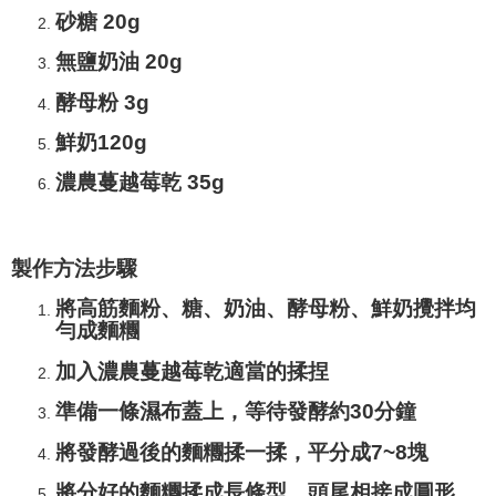
砂糖 20g
無鹽奶油 20g
酵母粉 3g
鮮奶120g
濃農蔓越莓乾 35g
製作方法步驟
將高筋麵粉、糖、奶油、酵母粉、鮮奶攪拌均
勻成麵糰
加入濃農蔓越莓乾適當的揉捏
準備一條濕布蓋上，等待發酵約30分鐘
將發酵過後的麵糰揉一揉，平分成7~8塊
將分好的麵糰揉成長條型，頭尾相接成圓形