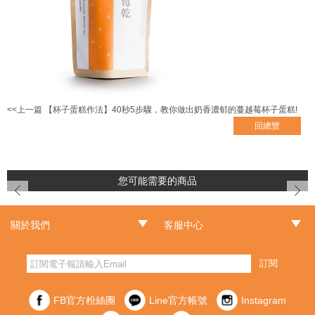
<<上一篇 【杯子蛋糕作法】40秒5步驟，教你做出奶香濃郁的蔓越莓杯子蛋糕!
回總覽
您可能需要的商品
prev
next
關於我們
客服中心
‧品牌故事
‧最新消息
‧門市據點
‧常見問題
‧客服信箱
‧訂單查詢
‧隱私權聲明
‧網站導覽
‧版權聲明
‧非會員訂單查詢
訂閱
FB官方粉絲團
Line官方帳號
Instagram