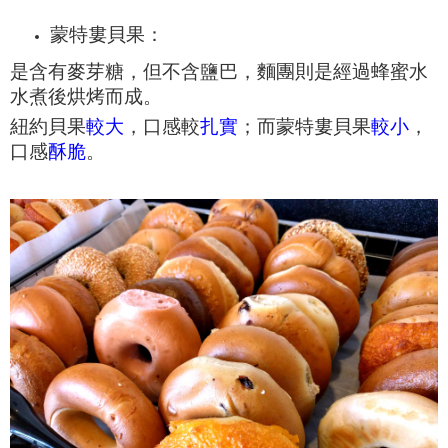
蒙特婁貝果：
是含有麥芽糖，但不含鹽巴，麵團則是經過蜂蜜水
水煮後烘烤而成。
紐約貝果
較大
，口感較
扎實
；而蒙特婁貝果
較小
，
口感
酥脆
。