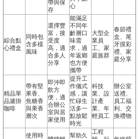
帶與保
心
存
能滿足
選擇豐
不同年
春節禮
富，接
齡層口
大型企
同時包
盒、尾
綜合點
受度
味需
業員
含多樣
牙摸彩
心禮盒
高，適
求，過
工、家
風味
禮、家
合多人
年返鄉
庭族群
庭分享
分享
也方便
攜帶
提升工
即沖即
帶有堅
作儀式
科技
辦公室
飲方
精品單
果香、
感，讓
業、設
送禮、
便，適
品濾掛
焦糖香
忙碌生
計產
員工福
合辦公
咖啡
與果香
活多一
業、年
利、交
室與居
層次
點放鬆
輕員工
換禮物
家使用
時光
工程
使用時
幫助久