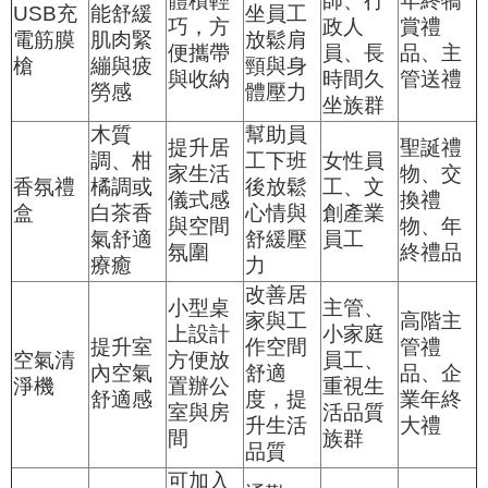
體積輕
師、行
年終犒
USB充
能舒緩
坐員工
巧，方
政人
賞禮
電筋膜
肌肉緊
放鬆肩
便攜帶
員、長
品、主
槍
繃與疲
頸與身
與收納
時間久
管送禮
勞感
體壓力
坐族群
木質
幫助員
提升居
聖誕禮
調、柑
工下班
女性員
家生活
物、交
香氛禮
橘調或
後放鬆
工、文
儀式感
換禮
盒
白茶香
心情與
創產業
與空間
物、年
氣舒適
舒緩壓
員工
氛圍
終禮品
療癒
力
改善居
小型桌
主管、
家與工
高階主
上設計
小家庭
提升室
作空間
管禮
空氣清
方便放
員工、
內空氣
舒適
品、企
淨機
置辦公
重視生
舒適感
度，提
業年終
室與房
活品質
升生活
大禮
間
族群
品質
可加入