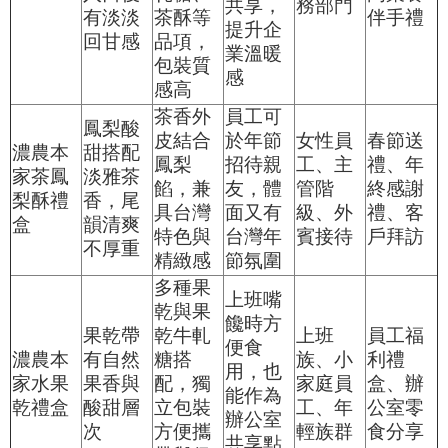
共享，
務部門
有淡淡
茶酥等
伴手禮
提升企
回甘感
品項，
業溫暖
包裝質
感
感高
茶香外
員工可
鳳梨酸
皮結合
於年節
女性員
春節送
濃農本
甜搭配
鳳梨
招待親
工、主
禮、年
家茶鳳
淡雅茶
餡，兼
友，體
管階
終感謝
梨酥禮
香，尾
具台灣
面又有
級、外
禮、客
盒
韻清爽
特色與
台灣年
賓接待
戶拜訪
不厚重
精緻感
節氛圍
多種果
上班嘴
乾與果
饞時方
果乾帶
乾牛軋
上班
員工福
便食
濃農本
有自然
糖搭
族、小
利禮
用，也
家水果
果香與
配，獨
家庭員
盒、辦
能作為
乾禮盒
酸甜層
立包裝
工、年
公室零
辦公室
次
方便攜
輕族群
食分享
共享點