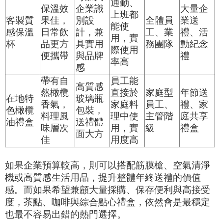
通勤、
保溫效
企業識
大量企
上班都
客製質
果佳，
別設
全體員
業送
能使
感保溫
日常飲
計，兼
工、業
禮、活
用，實
杯
品更方
具實用
務團隊
動紀念
際使用
便攜帶
與品牌
禮
率高
感
帶有自
員工能
高質感
然橄欖
直接於
家庭型
年節送
在地特
玻璃瓶
香氣，
家庭料
員工、
禮、家
色橄欖
包裝，
料理風
理中使
主管階
庭共享
油禮盒
送禮體
味層次
用，實
級
禮盒
面大方
佳
用度高
如果企業預算較高，則可以搭配筋膜槍、空氣清淨
機或高質感生活用品，提升整體年終送禮的價值
感。而如果希望兼顧大量採購、保存便利與高接受
度，茶點、咖啡與綜合點心禮盒，依然會是最穩定
也最不容易出錯的熱門選擇。