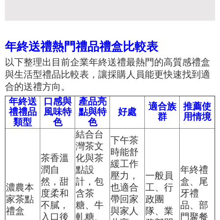
年終送禮熱門禮品禮盒比較表
以下整理出目前企業年終送禮最熱門的高質感禮盒
與生活型禮品比較表，讓採購人員能更快速找到適
合的送禮方向。
年終送
口感與
產品亮
適合族
推薦使
禮禮品
風味特
點與特
好處
群
用情境
類型
色
色
結合台
下午茶
灣茶文
時能舒
茶香溫
化與茶
緩工作
潤自
點設
年終禮
壓力，
一般員
然，甜
計，包
盒、尾
濃農本
也適合
工、行
度柔和
含茶
牙禮
家茶點
帶回家
政團
不膩，
糖、牛
品、部
禮盒
與家人
隊、業
入口後
軋糖、
門聚餐