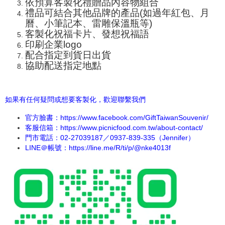
依預算客製化禮贈品內容物組合
禮品可結合其他品牌的產品(如過年紅包、月
曆、小筆記本、
雷雕保溫瓶
等)
客製化祝福卡片、發想祝福語
印刷企業logo
配合指定到貨日出貨
協助配送指定地點
如果有任何疑問或想要客製化，歡迎聯繫我們
官方臉書：
https://www.facebook.com/GiftTaiwanSouvenir/
客服信箱：https://www.picnicfood.com.tw/about-contact/
門市電話：02-27039187／0937-839-335（Jennifer）
LINE＠帳號：
https://line.me/R/ti/p/@nke4013f