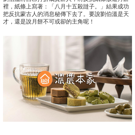
裡，
紙條上寫著
：「八月十五殺躂子。」
結果成功
把反抗蒙古人的消息秘傳下去了。
要說劉伯溫是天
才，還是說
月餅
不可或卻的主角呢！