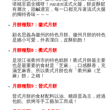
堪稱至霸全國呀！
滇式火腿
，餅皮酥鬆
內餡選用
有層次，甜鹹適宜，
每一口都充斥著
滇式火腿
的
獨特
香味～～～
月餅種類7：徽式月餅
顧名思義為
徽州
的
特色月餅。
徽州月餅的特色
是嬌小可愛，外表潔白，
皮酥餡飽！
月餅種類8：衢式月餅
是
浙江省衢州市的
特色糕餅！
衢式月餅最主要
也是最重要的食材是「
芝麻
」，
口感
酥香，充
滿芝麻香。所以
衢式月餅
也有「衢州麻（芝
麻）餅」之稱！
月餅種類9：晉式月餅
晉式月餅的食材配料以油、糖跟蛋為主，經過
包餡、烘烤等手工藝加工而成！