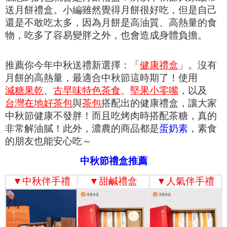
送月餅禮盒。小編雖然覺得月餅很好吃，但是自己
還是不敢吃太多，因為月餅是高油質、高熱量的食
物，吃多了容易變胖之外，也會造成身體負擔。
推薦你今年中秋
送禮新選擇：「
健康禮盒
」。
沒有
月餅的高熱量，最適合中秋節這時期了！
使用
減糖果乾
、
古早味特色茶食
、
堅果小零嘴
，以及
台灣在地好茶包
與
茶包
搭配出的健康禮盒，讓大家
中秋節健康不發胖！而且吃烤肉時搭配茶糖，真的
非常解油膩！此外，
濃農的商品都是
蛋奶素
，素食
的朋友也能安心吃～
中秋節禮盒推薦
▼
中秋伴手禮
▼
甜鹹禮盒
▼
人氣伴手禮