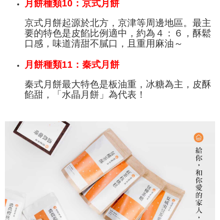
月餅種類10：京式月餅
京式月餅起源於北方，京津等周邊地區。
最主
要的特色是皮餡比例適中，約
為４：６，
酥鬆
口感
，
味道清甜不
膩口，且
重用麻油～
月餅種類11：秦式月餅
秦式月餅最大特色是
板油重，冰糖為主，
皮酥
餡甜，
「水晶月餅」
為
代表！