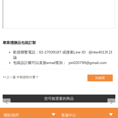
專業禮贈品包裝訂製
歡迎聯繫電話：02-27039187 或搜索Line ID:
@nke4013f
討
論
包裝設計圖可以直接email查詢：
yin020799@gmail.com
<<上一篇 中秋節吃什麼？
回總覽
您可能需要的商品
prev
next
關於我們
客服中心