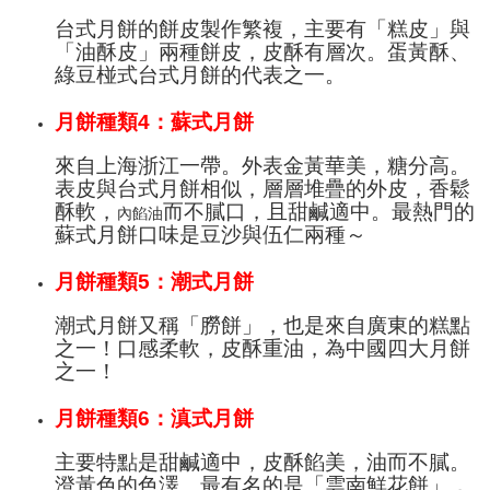
台式月餅的餅皮製作繁複，
主要有「
糕皮」與
「
油酥皮
」
兩種餅皮，
皮酥有層次。
蛋黃酥
、
綠豆椪式台式月餅的代表之一。
月餅種類4：蘇式月餅
來自上海浙江一帶。外表
金黃
華美，
糖分高
。
表皮
與台式月餅相似，
層層堆疊的外
皮
，香鬆
酥軟，
而不膩口
，且
甜鹹適中。
最熱門的
內餡油
蘇式月餅口味是
豆沙與
伍仁兩種
～
月餅種類5：潮式月餅
潮式月餅又稱「
朥餅」，也是來自廣東的糕點
之一！
口感柔軟，
皮
酥
重油
，為中國四大月餅
之一！
月餅種類6：滇式月餅
主要特點是甜鹹適中，皮酥餡美，油而不膩。
澄黃
色的色澤。最有名的是「
雲南鮮花餅」，