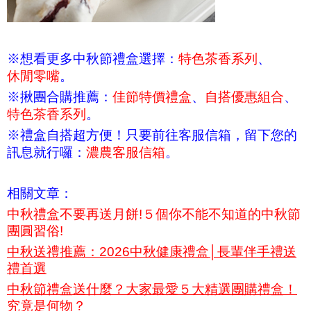
※想看更多中秋節禮盒選擇：
特色茶香系列
、
休閒零嘴
。
※揪團合購推薦：
佳節特價禮盒
、
自搭優惠組合
、
特色茶香系列
。
※禮盒自搭超方便！只要前往客服信箱，留下您的
訊息就行囉：
濃農客服信箱
。
相關文章：
中秋禮盒不要再送月餅!５個你不能不知道的中秋節
團圓習俗!
中秋送禮推薦：2026中秋健康禮盒│長輩伴手禮送
禮首選
中秋節禮盒送什麼？大家最愛５大精選團購禮盒！
究竟是何物？