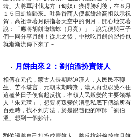
靖」大
將軍
討伐鬼方（匈奴）獲得勝利後，
在８月
１５日凱旋歸來。
吐魯番商人便
獻餅
給高祖以示祝
賀，
高祖拿著月餅指著天空中的明月，
開心地笑著
說
：「應將胡餅邀蟾蜍（月亮）」，
說完便與臣子
們一同分享月餅
！
從此之後，中秋吃月餅的習俗也
就漸漸流傳下來了～
月餅由來２：劉伯溫扮賣餅人
相傳在元代，
蒙古人長期壓迫漢人，人民民不聊
生、苦不堪言，
元朝
末期時期，
漢人再也忍受不住
這種苦日子便奮起反抗，
率領人民叛變的主要領導
人「朱元璋」，
想要將叛變的消息私底下傳給所有
百姓時，找不到方法，
於是跟隨他的軍師「劉伯
溫」想到一個妙計。
劉伯溫將自己打扮成賣餅人，將反抗紙條放進月餅