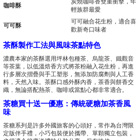
炭燒咖啡香雙重衝擊，年
咖啡酥
輕族群最愛
可可融合花生粉，適合喜
可可酥
歡新奇口味者
茶酥製作工法與風味茶點特色
濃農本家的茶酥選用坪林包種茶、烏龍茶、鐵觀音
等茶葉，以低溫焙香方式將茶粉融入花生粉，再進
行多層次摺疊與手工塑形，無添加防腐劑與人工香
料，天然入味。茶酥口感外酥內香，茶香與餅香交
織，無論搭配熱茶、咖啡或當點心都非常適合。
茶糖買十送一優惠：傳統硬糖加茶香風
味
茶糖系列是許多外國旅客的心頭好，常作為台灣限
定版伴手禮，小巧包裝便於攜帶、單顆獨立包裝，