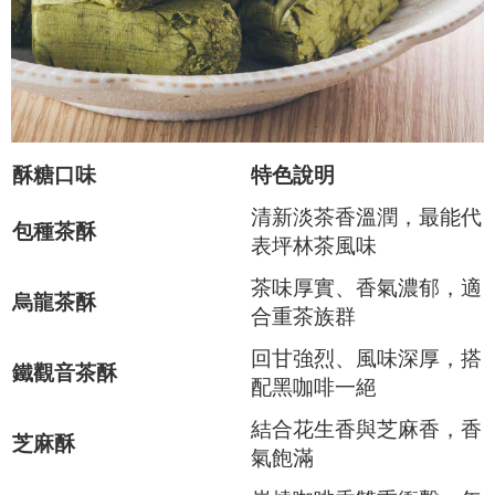
酥糖
口味
特色說明
清新淡茶香溫潤，最能代
包種茶酥
表坪林茶風味
茶味厚實、香氣濃郁，適
烏龍茶酥
合重茶族群
回甘強烈、風味深厚，搭
鐵觀音茶酥
配黑咖啡一絕
結合花生香與芝麻香，香
芝麻酥
氣飽滿