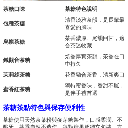
茶糖
口味
茶糖
特色說明
清香淡雅茶韻，是長輩最
包種茶糖
喜愛的風味
茶香濃厚、尾韻回甘，適
烏龍茶糖
合茶迷收藏
焙香厚實茶韻，茶香在口
鐵觀音茶糖
中持久
茉莉綠茶糖
花香融合茶香，清新爽口
獨特蜜香味，香甜不膩，
蜜香紅茶糖
是伴手禮首選
茶糖茶點特色與保存便利性
茶糖使用天然茶葉粉與麥芽糖製作，口感柔潤、不
黏牙，茶香自然不造作。每顆糖果皆獨立包裝，方