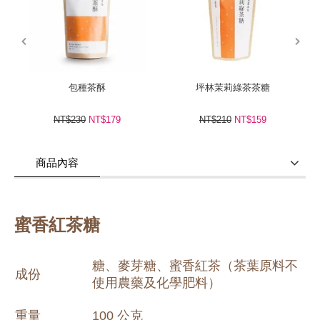
prev
next
包種茶酥
坪林茉莉綠茶茶糖
NT$230
NT$179
NT$210
NT$159
商品內容
商品使用分享
商品評價(0)
我要詢問
(0)
蜜香紅茶糖
糖、麥芽糖、蜜香紅茶（茶葉原料不
成份
使用農藥及化學肥料）
重量
100 公克