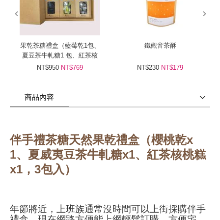
prev
next
果乾茶糖禮盒（藍莓乾1包、
鐵觀音茶酥
夏豆茶牛軋糖1 包、紅茶核
桃糕1包）
NT$950
NT$769
NT$230
NT$179
商品內容
商品使用分享
商品評價(0)
我要詢問
(0)
伴手禮茶糖天然果乾禮盒（櫻桃乾x
1、夏威夷豆茶牛軋糖x1、紅茶核桃糕
x1，3包入）
年節將近，上班族通常沒時間可以上街採購伴手
禮盒，現在網路方便能上網輕鬆訂購、方便宅