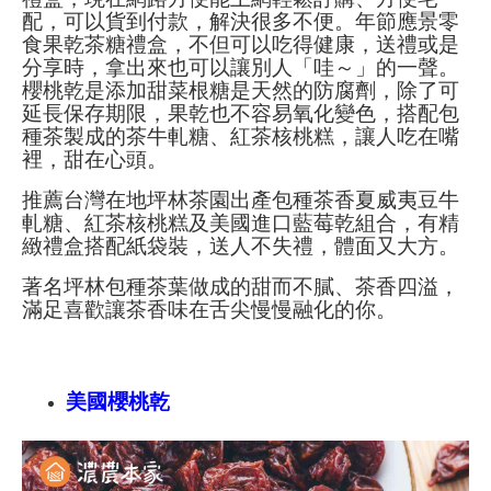
配，可以貨到付款，解決很多不便。年節應景零
食果乾茶糖禮盒，不但可以吃得健康，送禮或是
分享時，拿出來也可以讓別人「哇～」的一聲。
櫻桃乾是添加甜菜根糖是天然的防腐劑，除了可
延長保存期限，果乾也不容易
氧
化變色，搭配包
種茶製成的茶牛軋糖、紅茶核桃糕，讓人吃在嘴
裡，甜在心頭。
推薦台灣在地坪林茶園出產包種茶香夏威夷豆牛
軋糖、紅茶核桃糕及美國進口藍莓乾組合，有精
緻禮盒搭配紙袋裝，送人不失禮，體面又大方。
著名坪林包種茶葉做成的甜而不膩、茶香四溢，
滿足喜歡讓茶香味在舌尖慢慢融化的你。
美國櫻桃乾