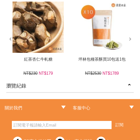
prev
next
紅茶杏仁牛軋糖
坪林包種茶酥買10包送1包
NT$230
NT$179
NT$2530
NT$1789
瀏覽紀錄
prev
next
關於我們
客服中心
‧品牌故事
‧最新消息
‧門市據點
‧常見問題
‧客服信箱
‧訂單查詢
‧隱私權聲明
‧網站導覽
‧版權聲明
‧非會員訂單查詢
訂閱