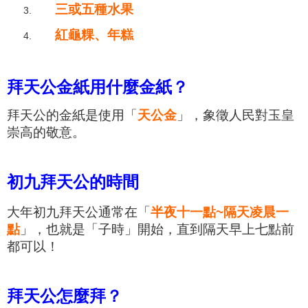
三或五種水果
紅龜粿、年糕
拜天公金紙用什麼金紙？
拜天公的金紙是使
用「
天公金
」，象徵
人民對玉皇
崇高的敬意。
初九拜天公的時間
大年初九拜天公通常在
「
半夜
十一點~
隔天凌晨
一
點
」
，
也就是
「子時
」
開始
，
直到隔天早上七點前
都可以！
拜天公怎麼拜？