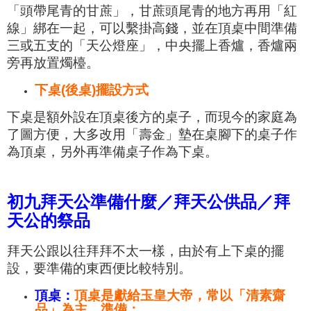
「頭帶尾青的甘蔗」，甘蔗頭尾青的地方再用「紅
線」綁在一起，可以繫掛高錢，
並
在頂桌中間
準備
三或五支的「
天公燈座」，
中央
擺上香爐，香爐兩
旁再放置
燭檯。
下桌(後桌)擺設方式
下桌是額
外設在頂桌
後方的桌子，
而現今的家庭為
了圖方便，大多改用「壽金」墊在桌腳下的桌子作
為頂桌，
另外
再準備
桌子
作為下桌。
初九拜天公準備什麼／拜天公供品／拜
天公的祭品
拜天公
跟以往拜拜不太一樣
，
由於有上下桌的
擺
設
，
要準備的東西便比較特別。
頂桌
：
頂桌是獻給玉皇大帝，常以「清素齋
品」為主，準備：