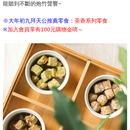
能聽到
不斷的
炮竹聲響~
※大年初九拜天公推薦零食：
茶香系列零食
※
加入會員享有100元購物金唷～