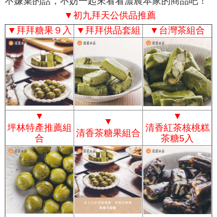
不嫌棄的話，不妨一起來看看濃農本家的商品吧！
▼初九拜天公供品推薦
▼
拜拜糖果９入
▼
拜拜供品套組
▼
台灣茶組合
▼
▼
▼
坪林特產推薦組
清香紅茶核桃糕
清香茶糖果組合
合
茶糖5入