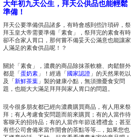
大年初九天公生，拜天公供品也能輕鬆
準備！
拜天公要準備供品諸多，有時會感到些許瑣碎，
祭
拜玉皇大帝
需要準備「素食」
，祭拜完的素食有時
卻不合家人胃口，
那何嘗不備妥天公滿意也能讓家
人滿足的素食供品呢！？
關於
「
素食」，
濃農的商品除抹茶軟糖、肉鬆餅外
都是「
蛋奶素
」！
經過「
國家認證
」的天然果乾以
及「
新鮮茶葉
」製的健康小點，
無須擔憂食安問
題，也能大大滿足拜拜與家人胃口的問題。
現今很多朋友都已經向濃農購買商品，
有人用來祭
拜；有人考慮食安問題而前來購買；有的人當作待
客聊天的招待品；
有的人當作年節送禮禮盒；甚至
有些公司會備來當作開會的茶點等等...，
如果您也