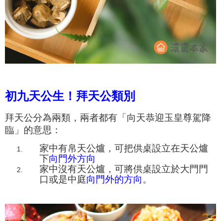
初九天公生！拜天公類別
拜天公分為兩類，
兩者都有「向天恭迎玉皇尊駕降
臨」的意思
：
家中有
帛
天公爐
，
可把
供桌設立在天公爐
下
向門外方向
家中沒有天公爐，可將供桌設立於大門門
口或是中庭
向門外的方向
。