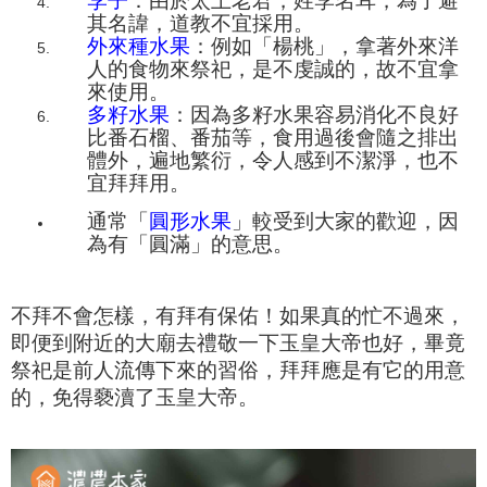
李子
：由於
太上老君，姓李名耳，為了
避
其名諱
，
道教不宜採用。
外來種水果
：例如
「
楊桃
」，拿著外來
洋
人的食物來祭祀，是不虔誠的，
故
不宜拿
來使用。
多
籽水果
：因為多籽水果容易消化不良
好
比
番石榴、番茄等
，
食用過後會
隨之排出
體外，遍地繁衍，令人感到不潔淨，也不
宜拜拜用。
通常「
圓形水果
」
較受到大家的歡迎，因
為有「圓滿」的意思。
不拜不會怎樣，有拜
有保佑！
如果真的忙不過來，
即便到
附近的大廟
去禮敬
一下玉皇大帝也好，
畢竟
祭祀是前人流傳下來的習俗，拜拜應是有它的用意
的，
免得
褻瀆了玉皇大帝。