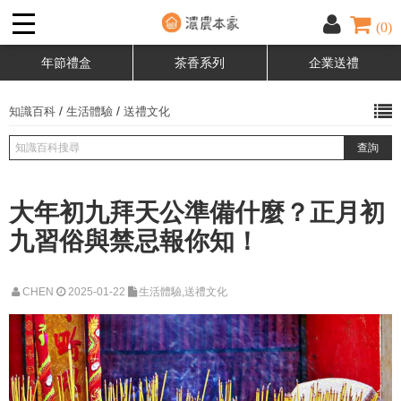
(0)
年節禮盒
茶香系列
企業送禮
/
/
知識百科
生活體驗
送禮文化
大年初九拜天公準備什麼？正月初
九習俗與禁忌報你知！
CHEN
2025-01-22
生活體驗,送禮文化