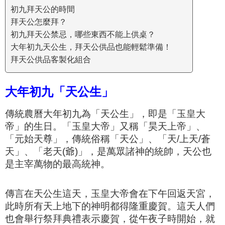
初九拜天公的時間
拜天公怎麼拜？
初九拜天公禁忌，哪些東西不能上供桌？
大年初九天公生，拜天公供品也能輕鬆準備！
拜天公供品客製化組合
大年初九「天公生」
傳統農曆大年初九為「天公生」，
即是
「玉皇大
帝」的生日
。
「玉皇大帝」
又稱「昊天上帝」、
「元始天尊」，
傳統俗稱「天公」、「天/上天/
蒼
天
」、「老天(爺)」
，是
萬眾諸神的統帥
，天公也
是
主宰萬物的最高統神
。
傳言在
天公生
這天，
玉皇大帝
會
在下午回返天宮
，
此時
所有
天上地下的神明
都得隆重慶賀
。
這天人們
也
會舉行祭拜典禮
表示
慶賀
，
從午夜子時開始，就