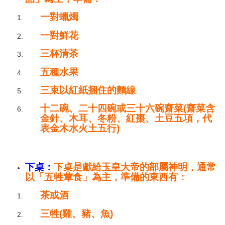
一對蠟燭
一對鮮花
三杯清茶
五種水果
三束以紅紙捆住的麵線
十二碗、二十四碗或三十六碗齋菜(齋菜含
金針、木耳、冬粉、紅棗、土豆五項，代
表金木水火土五行)
下桌：
下桌是獻給玉皇大帝的部屬神明，通常
以「五牲葷食」為主，準備的東西有：
茶或酒
三牲(雞、豬、魚)