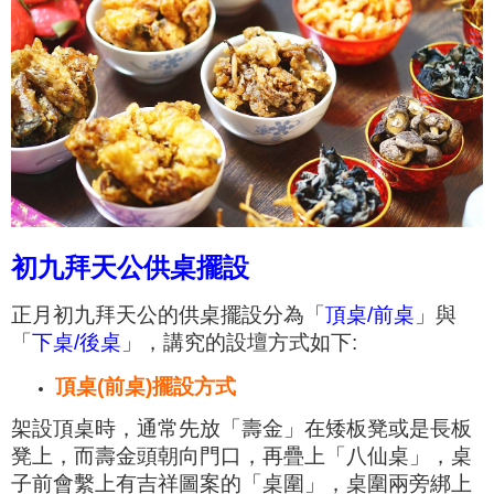
初九拜天公供桌擺設
正月初九拜天公的供桌擺設分
為「
頂桌/前桌
」與
「
下桌/後桌
」，
講究的設壇方式如下:
頂桌(前桌)擺設方式
架設頂桌時，通常
先放「
壽金」
在
矮
板凳或是長板
凳上，而壽金
頭朝向門口
，
再疊上「八仙桌」，
桌
子前會繫上有
吉祥圖案的「
桌圍」，
桌圍兩旁綁上