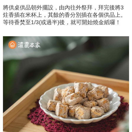
將供桌供品朝外擺設，由內往外祭拜，拜完後將3
炷香插在米杯上，其餘的香分別插在各個供品上。
等待香焚至1/3(或過半)後，就可開始燒金紙囉！