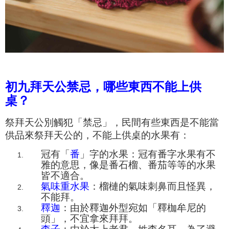
初九拜天公禁忌，哪些東西不能上供
桌？
祭拜天公別觸犯「禁忌」
，
民間有
些
東
西是不能當
供品來祭拜天公的，
不能上供桌的水果有：
冠有「
番
」字的水果：冠有番字水果有
不
雅的意思，
像是
番石榴、番茄等等的水果
皆不適合。
氣味重水果
：
榴槤的氣味刺鼻而且怪異，
不能拜。
釋迦
：由於
釋迦外型宛如「釋枷牟尼的
頭」，不宜拿來拜拜。