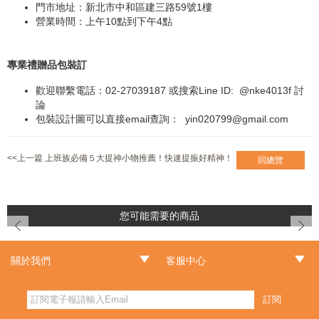
門市地址：新北市中和區建三路59號1樓
營業時間：上午10點到下午4點
專業禮贈品包裝訂
歡迎聯繫電話：02-27039187 或搜索Line ID:
@nke4013f
討
論
包裝設計圖可以直接email查詢：
yin020799@gmail.com
<<上一篇 上班族必備５大提神小物推薦！快速提振好精神！
回總覽
您可能需要的商品
prev
next
關於我們
客服中心
‧品牌故事
‧最新消息
‧門市據點
‧常見問題
‧客服信箱
‧訂單查詢
‧隱私權聲明
‧網站導覽
‧版權聲明
‧非會員訂單查詢
訂閱