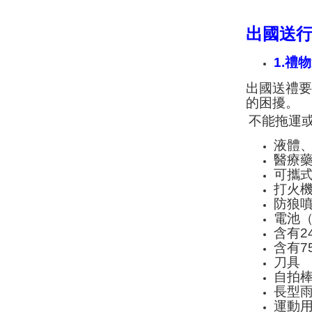
出國送
1.禮
出國送禮
的困擾。
不能拖運
液體
醫療
可攜
打火
防狼
電池
含有2
含有7
刀具
自拍
長型
運動