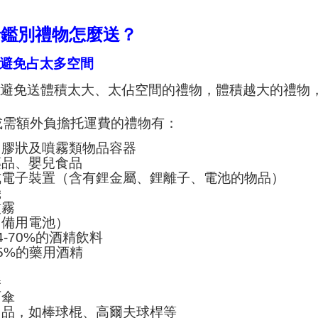
行鑑別禮物怎麼送？
物避免占太多空間
要避免送體積太大、太佔空間的禮物，體積越大的禮物
或需額外負擔托運費的禮物有：
、膠狀及噴霧類物品容器
藥品、嬰兒食品
式電子裝置（含有鋰金屬、鋰離子、電池的物品）
機
噴霧
（備用電池）
4-70%的酒精飲料
5%的藥用酒精
棒
雨傘
用品，如棒球棍、高爾夫球桿等