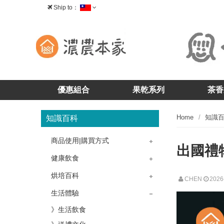
Ship to：
台灣
優惠組合
果乾系列
茶香
Home
知識
知識百科
商品使用|購買方式
出國禮
》茶香-茶酥
》茶香-核桃糕
》茶香-牛軋糖
》茶香-茶糖
》果乾-藍莓乾
》果乾-蔓越莓乾
》果乾-櫻桃乾
》果乾問題
》購物問題
》產品問題
》掛耳包咖啡
健康飲食
》飲食菜單
》冷飲熱飲
烘培百科
CHEN
2026
》烘培教室
》蛋糕點心
生活體驗
》生活飲食