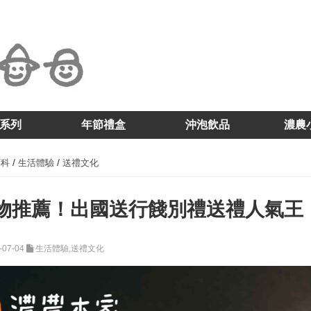
系列
年節禮盒
沖泡飲品
濃農
/
/
百科
生活體驗
送禮文化
物推薦！出國送行餞別禮送禮人氣王
-07-04
生活體驗,送禮文化