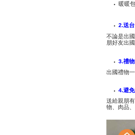
暖暖
2.送
不論是出
朋好友出
3.禮
出國禮物
4.避
送給親朋
物、肉品