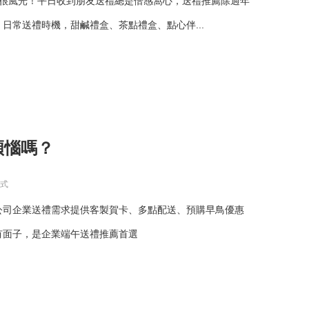
禮很風光！平日收到朋友送禮總是倍感窩心，送禮推薦除過年
日常送禮時機，甜鹹禮盒、茶點禮盒、點心伴...
煩惱嗎？
方式
公司企業送禮需求提供客製賀卡、多點配送、預購早鳥優惠
有面子，是企業端午送禮推薦首選