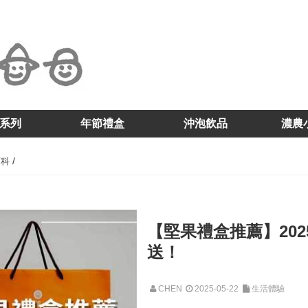
系列
年節禮盒
沖泡飲品
濃農
/
百科
【堅果禮盒推薦】20
送！
CHEN
2025-05-22
生活體驗