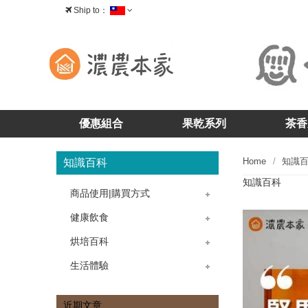
Ship to：
台灣
優惠組合
果乾系列
茶香
Home
知識
知識百科
知識百科
商品使用|購買方式
》茶香-茶酥
》茶香-核桃糕
》茶香-牛軋糖
》茶香-茶糖
》果乾-藍莓乾
》果乾-蔓越莓乾
》果乾-櫻桃乾
》果乾問題
》購物問題
》產品問題
》掛耳包咖啡
健康飲食
》飲食菜單
》冷飲熱飲
烘培百科
》烘培教室
》蛋糕點心
生活體驗
》生活飲食
》送禮文化
近期文章