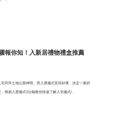
步驟報你知！入新居禮物禮盒推薦
入宅拜拜土地公跟神明。而入厝儀式安排好壞，決定一家的
簡易入厝儀式3分鐘教你快速了解入宅儀式/...