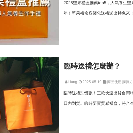
2025堅果禮盒推薦top5，人氣養
年！堅果禮盒客製化送禮送出特色來
臨時送禮怎麼辦？
Hung
2025-05-19
商品使用|購買
臨時送禮別慌張！三款快速出貨台灣特
日內到貨。臨時要買質感禮盒，符合