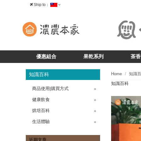
Ship to：
台灣
優惠組合
果乾系列
茶香
Home
知識
知識百科
知識百科
商品使用|購買方式
》茶香-茶酥
》茶香-核桃糕
》茶香-牛軋糖
》茶香-茶糖
》果乾-藍莓乾
》果乾-蔓越莓乾
》果乾-櫻桃乾
》果乾問題
》購物問題
》產品問題
》掛耳包咖啡
健康飲食
》飲食菜單
》冷飲熱飲
烘培百科
》烘培教室
》蛋糕點心
生活體驗
》生活飲食
》送禮文化
近期文章