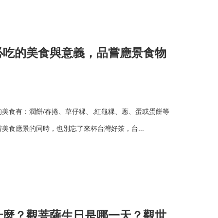
必吃的美食與意義，品嘗應景食物
美食有：潤餅/春捲、草仔粿、.紅龜粿、蔥、蛋或蛋餅等
美食應景的同時，也別忘了來杯台灣好茶，台...
什麼？觀菩薩生日是哪一天？觀世