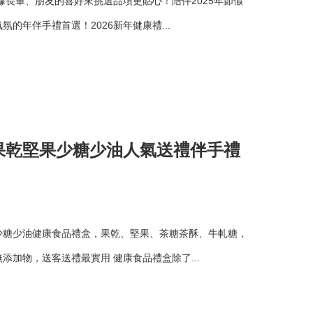
據長輩、朋友的喜好來挑選品項更貼心！陪伴2025年節假
的年伴手禮首選！2026新年健康禮...
果乾堅果少糖少油人氣送禮伴手禮
少糖少油健康食品禮盒，果乾、堅果、茶糖茶酥、牛軋糖，
添加物，送客送禮最實用 健康食品禮盒除了...