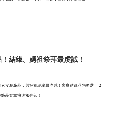
品！結緣、媽祖祭拜最虔誠！
奶素食結緣品，與媽祖結緣最虔誠！宮廟結緣品怎麼選；２
結緣品文章快速報你知！