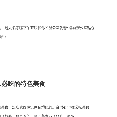
食！超人氣零嘴下午茶緩解你的辦公室憂鬱~購買辦公室點心
金唷！
人必吃的特色美食
美食，沒吃就好像沒到台灣似的。台灣有10種必吃美食，
仔麵線、臭豆腐等，這些美食不僅好吃，很多...