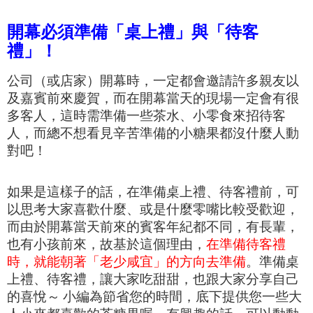
開幕必須準備「桌上禮」與「待客
禮」！
公司（或店家）開幕時，一定都會邀請許多親友以
及嘉賓前來慶賀，而在開幕當天的現場一定會有很
多客人，這時
需準備一些茶水、小零食來招待客
人，
而
總不想看見辛苦準備的小糖果
都沒什麼人動
對吧！
如果是這樣子的話，在準備桌上禮、待客禮前，可
以思考大家喜歡什麼、或是什麼零嘴比較受歡迎，
而由於開幕當天前來的賓客年紀都不同，有長輩，
也有小孩前來
，故基於這個理由，
在準備待客禮
時，就能朝著「老少咸宜」的方向去準備
。
準備桌
上禮、待客禮，
讓
大家吃甜甜，也跟
大家分享自己
的喜悅～
小編為節省您的時間，底下提供您一些大