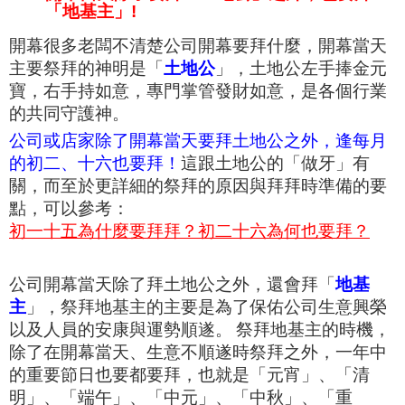
「地基主」!
開幕很多老闆不清楚公司開幕要拜什麼，
開幕當天
主要祭拜的神明是「
土地公
」，
土地公左手捧金元
寶，右手持如意，
專門掌管發
財如意，是各個行業
的共同守護神。
公司或店家除了開幕當天要拜土地公之外，逢每月
的初二、十六也要拜！
這跟土地公的「做牙」有
關，而
至於更詳細的祭
拜的原因與拜拜時準備的要
點，
可以參考：
初一十五為什麼要拜拜？初二十六為何也要拜？
公司開幕當天除了拜土地公之外，還會拜「
地基
主
」
，
祭拜地基主的主要是為了保佑公司生意興榮
以及人員的安康與運勢順遂。
祭拜地基主的時機，
除了在開幕當天、生意
不順遂時祭拜之外，一年中
的重要節日也要都要拜，也就是「元宵」、「清
明」、「
端午
」、「中元」、「
中秋
」、「重