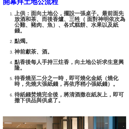
開幕拜土地公流程
上供：面向土地公，擺設一張桌子。最前面先
放酒和茶、而後香爐、三牲（
面對神明依次為
公雞、豬肉、魚）
、各式糕餅、
水果以及紙
錢。
點燭。
神前獻茶、酒。
點香後每人手持三炷香，向土地公祈求生意興
隆。
待香燒至二分之一時，即可燒化金紙（燒化
時，先燒大張紙錢，再依序稍小張紙錢）。
待紙錢焚燒完全後，將清酒撒在紙灰上，即可
撤下供品與供桌了。