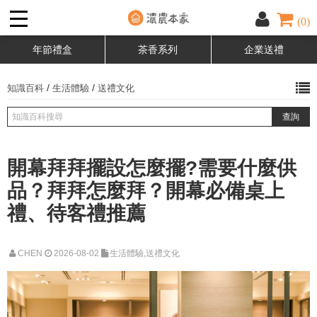
(0)
年節禮盒
茶香系列
企業送禮
/
/
知識百科
生活體驗
送禮文化
開幕拜拜擺設怎麼擺?需要什麼供
品？拜拜怎麼拜？開幕必備桌上
禮、待客禮推薦
CHEN
2026-08-02
生活體驗,送禮文化