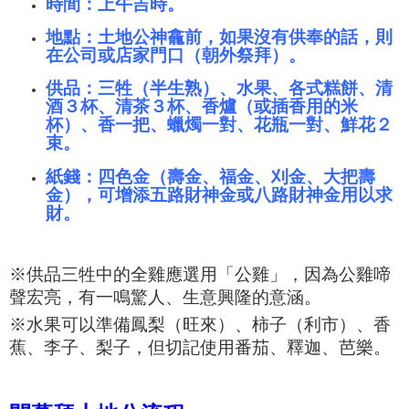
時間：上午吉時。
地點：
土地公神龕前，如果沒有供奉的話，則
在公司或店家門口（朝外祭拜）。
供品：三牲（半生熟）、水果
、各式糕餅
、清
酒３杯、清茶３杯、香爐（或插香用的米
杯）、香一把、蠟燭一對、花瓶一對、鮮花２
束。
紙錢：四色金（壽金、福金
、
刈金
、大把壽
金），可增添五路財神金或八路財神金用以
求
財
。
※供品三牲中的全雞應選用「公雞」，因為公雞啼
聲宏亮，有一鳴驚人、生意興隆的意涵。
※水果
可以準備鳳梨（旺來）、柿子（利市）、香
蕉、李子、梨子，但切記使用番茄、釋迦、芭樂。