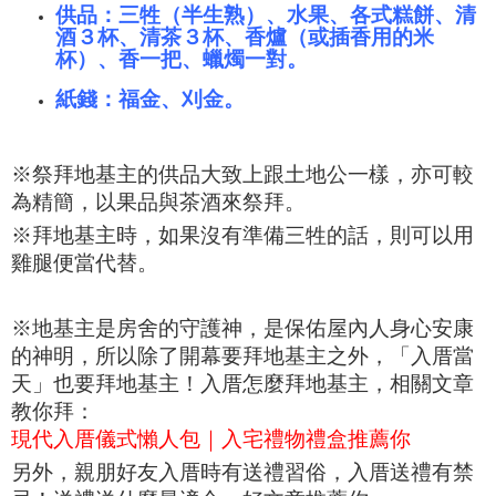
供品：三牲（半生熟）、水果、各式糕餅、清
酒３杯、清茶３杯、香爐（或插香用的米
杯）、香一把、蠟燭一對。
紙錢：福金、刈金。
※祭拜地基主的供品大致上跟土地公一樣，亦可較
為精簡，以果品與茶酒來祭拜。
※拜地基主時，如果沒有準備三牲的話，則可以用
雞腿便當代替。
※地基主是房舍的守護神，是保佑屋內人身心安康
的神明，所以除了開幕要拜地基主之外，「入厝當
天」也要拜地基主！入厝怎麼拜地基主，相關文章
教你拜：
現代入厝儀式懶人包｜入宅禮物禮盒推薦你
另外，親朋好友入厝時有送禮習俗，入厝送禮有禁