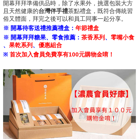
開幕拜拜準備供品時，除了水果外，挑選包裝大方
且天然健康的
台灣伴手禮
茶點禮盒，既符合傳統習
俗又體面，拜完之後可以和員工同事一起分享。
※ 開幕待客送禮推薦禮盒：
年節禮盒
※ 開幕拜拜糖果、零食推薦：
茶香系列
、
零嘴小食
、
果乾系列
、
優惠組合
※
首次加入會員免費享有100元購物金唷！