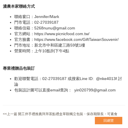
濃農本家聯絡方式
聯絡窗口：Jennifer/Mark
門市電話：02-27039187
聯絡信箱：
5268nunu@gmail.com
官方網站：
https://www.picnicfood.com.tw/
官方臉書：
https://www.facebook.com/GiftTaiwanSouvenir/
門市地址：新北市中和區建三路59號1樓
營業時間：上午10點到下午4點
專業禮贈品包裝訂
歡迎聯繫電話：02-27039187 或搜索Line ID:
@nke4013f
討
論
包裝設計圖可以直接email查詢：
yin020799@gmail.com
<<上一篇 開工伴手禮推薦拜拜茶點禮盒單顆獨立包裝・保存期限長・可素食
回總覽