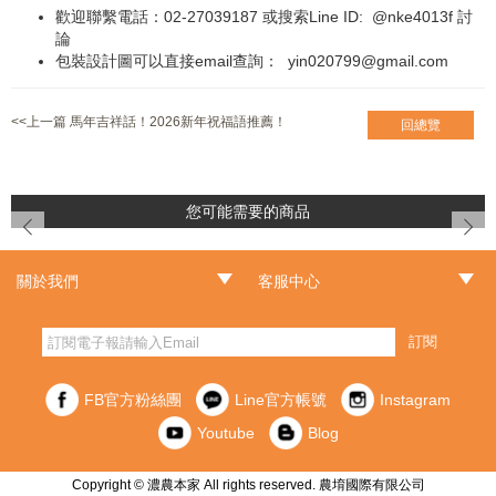
歡迎聯繫電話：02-27039187 或搜索Line ID:
@nke4013f
討
論
包裝設計圖可以直接email查詢：
yin020799@gmail.com
<<上一篇 馬年吉祥話！2026新年祝福語推薦！
回總覽
您可能需要的商品
prev
next
關於我們
客服中心
‧品牌故事
‧最新消息
‧門市據點
‧常見問題
‧客服信箱
‧訂單查詢
‧隱私權聲明
‧網站導覽
‧版權聲明
‧非會員訂單查詢
訂閱
FB官方粉絲團
Line官方帳號
Instagram
Youtube
Blog
Copyright © 濃農本家 All rights reserved. 農堉國際有限公司