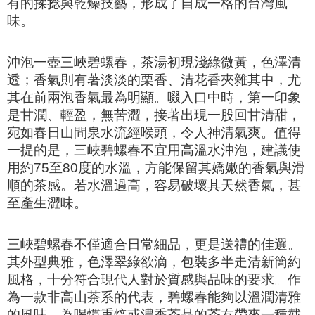
有的揉捻與乾燥技藝，形成了自成一格的台灣風
味。
沖泡一壺三峽碧螺春，茶湯初現淺綠微黃，色澤清
透；香氣則有著淡淡的栗香、清花香夾雜其中，尤
其在前兩泡香氣最為明顯。啜入口中時，第一印象
是甘潤、輕盈，無苦澀，接著出現一股回甘清甜，
宛如春日山間泉水流經喉頭，令人神清氣爽。值得
一提的是，三峽碧螺春不宜用高溫水沖泡，建議使
用約75至80度的水溫，方能保留其嬌嫩的香氣與滑
順的茶感。若水溫過高，容易破壞其天然香氣，甚
至產生澀味。
三峽碧螺春不僅適合日常細品，更是送禮的佳選。
其外型典雅，色澤翠綠欲滴，包裝多半走清新簡約
風格，十分符合現代人對於質感與品味的要求。作
為一款非高山茶系的代表，碧螺春能夠以溫潤清雅
的風味，為喝慣重焙或濃香茶品的茶友帶來一種截