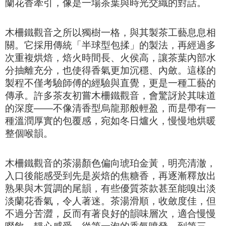
蘭花香牽引，像是一場茶葉與時光交織的對話。
木柵鐵觀音之所以獨樹一格，與其製茶工藝息息相
關。它採用傳統「半球型包揉」的製法，再經過多
次重複烘焙，焙火時間長、火侯高，讓茶葉內部水
分抽離充分，也使得香氣更加沉穩、內斂。這樣的
製程不僅考驗師傅的經驗與直覺，更是一種工藝的
傳承。許多茶友初嘗木柵鐵觀音，會驚訝於其味道
的深度——不像清香型烏龍那般輕盈，而是帶有一
種溫潤厚實的包覆感，宛如冬日爐火，慢慢地烘暖
整個喉韻。
木柵鐵觀音的茶湯顏色偏向琥珀金黃，明亮清澈，
入口後能感受到先是炭焙的焦糖香，再逐漸釋放出
熟果與木質調的尾韻，有些優質茶款甚至能嗅出淡
淡蘭花香氣，令人著迷。茶湯滑順，收斂度佳，但
不過分苦澀，反而有著良好的韻味層次，適合慢慢