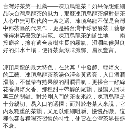
台灣好茶第一推薦——凍頂烏龍茶！如果你想細細
品味台灣烏龍茶的魅力，那麼凍頂烏龍茶絕對是茶
人心中無可取代的一席之選。凍頂烏龍不僅是台灣
中部茶區的代表作，更是將台灣半球發酵茶工藝發
揮得淋漓盡致的典範。凍頂烏龍茶的誕生地——南
投鹿谷，擁有適合茶樹生長的霧氣、濕潤氣候與良
好的排水土壤，使得茶葉滋味濃郁、層次豐富。
凍頂烏龍的最大特色，在於其「中發酵、輕焙火」
的工藝。凍頂烏龍茶茶湯色澤金黃透亮，入口溫潤
滑順，不僅帶有熟果般的甜潤香氣，更揉合一絲絲
花香與焙火香。那種甜中帶醇的尾韻，是讓人回味
再三的關鍵。對於剛入門的茶友來說，凍頂烏龍是
十分親切、易入口的選擇；而對於老茶人來說，它
內斂穩重的茶韻，又足以細細咀嚼、慢慢品啜。這
種包容各種喝茶習慣的特性，使它在台灣茶界長盛
不衰。