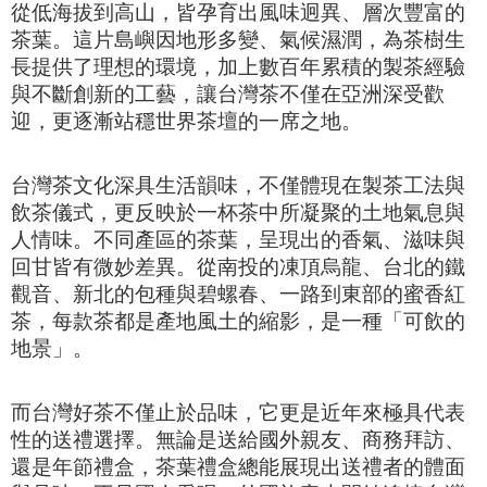
從低海拔到高山，皆孕育出風味迥異、層次豐富的
茶葉。這片島嶼因地形多變、氣候濕潤，為茶樹生
長提供了理想的環境，加上數百年累積的製茶經驗
與不斷創新的工藝，讓台灣茶不僅在亞洲深受歡
迎，更逐漸站穩世界茶壇的一席之地。
台灣茶文化深具生活韻味，不僅體現在製茶工法與
飲茶儀式，更反映於一杯茶中所凝聚的土地氣息與
人情味。不同產區的茶葉，呈現出的香氣、滋味與
回甘皆有微妙差異。從南投的凍頂烏龍、台北的鐵
觀音、新北的包種與碧螺春、一路到東部的蜜香紅
茶，每款茶都是產地風土的縮影，是一種「可飲的
地景」。
而台灣好茶不僅止於品味，它更是近年來極具代表
性的送禮選擇。無論是送給國外親友、商務拜訪、
還是年節禮盒，茶葉禮盒總能展現出送禮者的體面