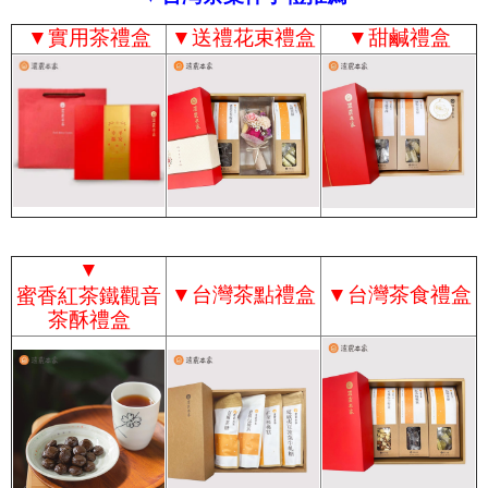
▼
實用茶禮盒
▼
送禮花束禮盒
▼
甜鹹禮盒
▼
▼
台灣茶點禮盒
▼
台灣茶食禮盒
蜜香紅茶鐵觀音
茶酥禮盒