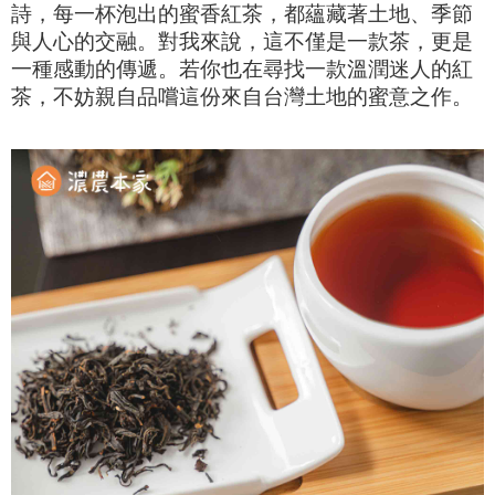
詩，每一杯泡出的蜜香紅茶，都蘊藏著土地、季節
與人心的交融。對我來說，這不僅是一款茶，更是
一種感動的傳遞。若你也在尋找一款溫潤迷人的紅
茶，不妨親自品嚐這份來自台灣土地的蜜意之作。