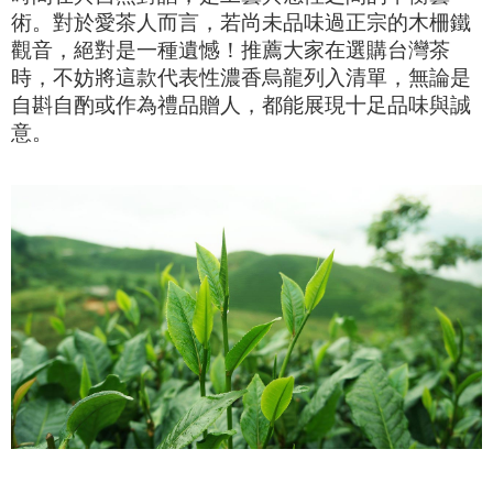
術。對於愛茶人而言，若尚未品味過正宗的木柵鐵
觀音，絕對是一種遺憾！推薦大家在選購台灣茶
時，不妨將這款代表性濃香烏龍列入清單，無論是
自斟自酌或作為禮品贈人，都能展現十足品味與誠
意。