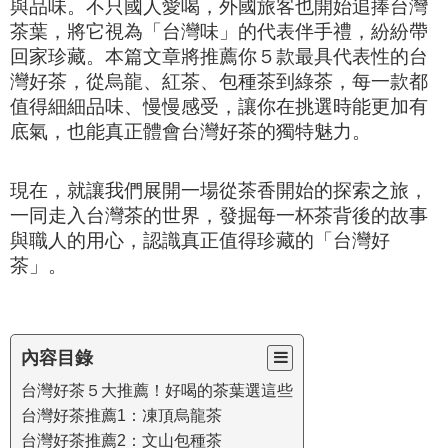
與品味。不只國人愛喝，外國旅客也開始追捧台灣
茶葉，將它視為「台灣味」的代表伴手禮，紛紛帶
回家珍藏。本篇文章將推薦你５款最具代表性的台
灣好茶，從烏龍、紅茶、包種茶到綠茶，每一款都
值得細細品味、慢慢感受，讓你在挑選時能更加有
底氣，也能真正體會台灣好茶的獨特魅力。
現在，就讓我們展開一場從茶香開始的探索之旅，
一同走入台灣茶的世界，發掘每一杯茶背後的故事
與職人的用心，認識真正值得珍藏的「台灣好
茶」。
內容目錄
台灣好茶５大推薦！好喝的茶葉選這些
台灣好茶推薦1：凍頂烏龍茶
台灣好茶推薦2：文山包種茶