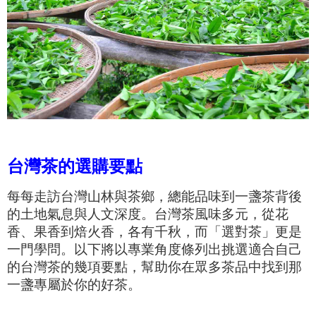
台灣茶的選購要點
每每走訪台灣山林與茶鄉，總能品味到一盞茶背後
的土地氣息與人文深度。台灣茶風味多元，從花
香、果香到焙火香，各有千秋，而「選對茶」更是
一門學問。以下將以專業角度條列出挑選適合自己
的台灣茶的幾項要點，幫助你在眾多茶品中找到那
一盞專屬於你的好茶。