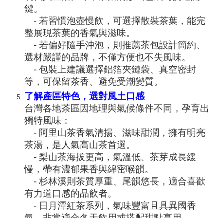
鍵。
- 若習慣泡壺慢飲，可選擇散裝茶葉，能完
整展現茶葉的香氣與滋味。
- 若偏好隨手沖泡，則推薦茶包設計簡約、
選材嚴謹的品牌，不僅方便也不失風味。
- 包裝上建議選擇鋁箔夾鏈袋、真空密封
等，可保留茶香、避免受潮變質。
了解產區特色，選對風土口感
台灣各地茶區因地理與氣候條件不同，孕育出
獨特風味：
- 阿里山茶香氣清揚、滋味甜潤，擁有明亮
茶湯，是人氣高山茶首選。
- 梨山茶海拔更高，氣溫低、茶芽成長緩
慢，帶有濃郁果香與綿密喉韻。
- 杉林溪則茶質厚重、尾韻悠長，適合喜歡
有力道口感的品飲者。
- 日月潭紅茶系列，氣味豐富且具異國香
氣，非常適合冬天飲用或搭配甜點享用。