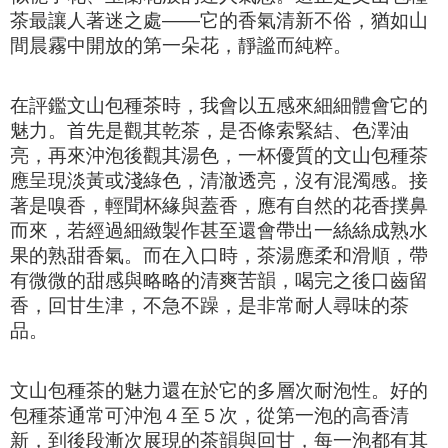
茶最讓人著迷之處——它的香氣清新不俗，猶如山
間晨霧中開放的第一朵花，靜謐而純粹。
在評鑑文山包種茶時，我會以五感來細細體會它的
魅力。首先是觀其乾茶，是否條索緊結、色澤油
亮，再來沖泡後觀其湯色，一杯優質的文山包種茶
應呈現淡黃或淺綠色，清澈透亮，沒有混濁感。接
著是嗅香，輕聞杯緣與蓋香，應有自然的花香撲鼻
而來，若經過細緻製作甚至還會帶出一絲絲成熟水
果的熟甜香氣。而在入口時，茶湯應柔和滑順，帶
有微微的甜感與略略的清爽苦韻，喝完之後口齒留
香，回甘生津，不急不躁，是非常耐人尋味的茶
品。
文山包種茶的魅力還在於它的多層次耐泡性。好的
包種茶通常可沖泡４至５次，從第一泡的高香清
新，到後段漸次展現的茶韻與回甘，每一泡都有其