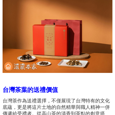
台灣茶葉的送禮價值
台灣茶作為送禮選擇，不僅展現了台灣特有的文化
底蘊，更是將這片土地的自然精華與職人精神一併
傳遞給受禮者。從高山茶的清香到茶點的創意搭