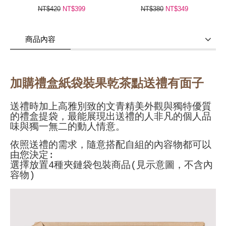
NT$420
NT$399
NT$380
NT$349
商品內容
商品使用分享
商品評價(0)
我要詢問
(0)
加購禮盒紙袋裝果乾茶點送禮有面子
送禮時加上高雅別致的文青精美外觀與獨特優質
的禮盒提袋，最能展現出送禮的人非凡的個人品
味與獨一無二的動人情意。
依照送禮的需求，隨意搭配自組的內容物都可以
由您決定:
選擇放置4種夾鏈袋包裝商品(見示意圖，不含內
容物)