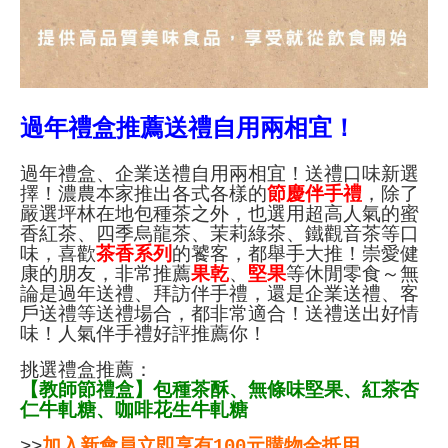
過年禮盒推薦送禮自用兩相宜！
過年禮盒、企業送禮自用兩相宜！送禮口味新選
擇！濃農本家推出各式各樣的
節慶伴手禮
，除了
嚴選坪林在地包種茶之外，也選用超高人氣的蜜
香紅茶、四季烏龍茶、茉莉綠茶、鐵觀音茶等口
味，喜歡
茶香系列
的饕客，都舉手大推！崇愛健
康的朋友，非常推薦
果乾
、
堅果
等休閒零食～無
論是過年送禮、拜訪伴手禮，還是企業送禮、客
戶送禮等送禮場合，都非常適合！送禮送出好情
味！人氣伴手禮好評推薦你！
挑選禮盒推薦：
【教師節禮盒】包種茶酥、無條味堅果、紅茶杏
仁牛軋糖、咖啡花生牛軋糖
>>
加入新會員立即享有100元購物金抵用