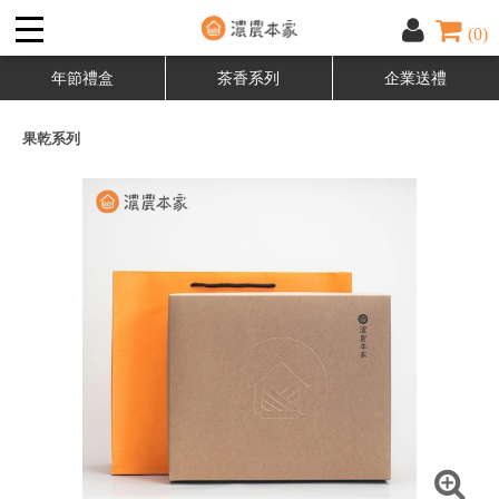
(0)
年節禮盒
茶香系列
企業送禮
果乾系列