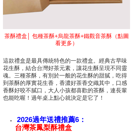
茶酥禮盒│ 包種茶酥+烏龍茶酥+鐵觀音茶酥（點圖
看更多）
這款禮盒是最具傳統特色的一款禮盒。經典古早味
花
生酥，結合台灣好茶元素，讓花生酥呈現不同靈
魂。三種茶酥，
有別於一般的花生酥的甜膩，
吃得
到
茶酥的
厚實花生香，
香濃好茶香交織其中，口感
香酥好咬不膩口，大人小孩都喜歡的茶酥，連長輩
也能吃喔！過年桌上點心就決定是它了！
2026過年送禮推薦6：
台灣茶鳳梨酥禮盒