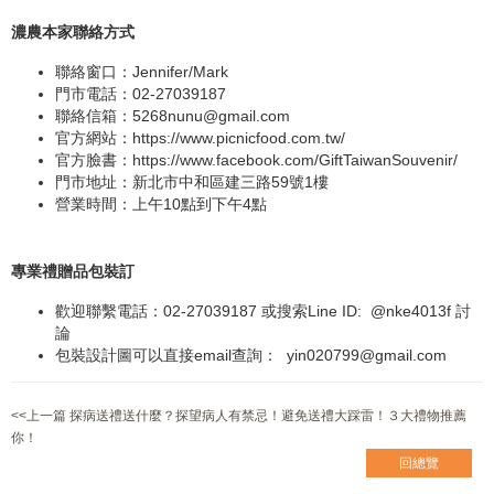
濃農本家聯絡方式
聯絡窗口：Jennifer/Mark
門市電話：02-27039187
聯絡信箱：
5268nunu@gmail.com
官方網站：
https://www.picnicfood.com.tw/
官方臉書：
https://www.facebook.com/GiftTaiwanSouvenir/
門市地址：新北市中和區建三路59號1樓
營業時間：上午10點到下午4點
專業禮贈品包裝訂
歡迎聯繫電話：02-27039187 或搜索Line ID:
@nke4013f
討
論
包裝設計圖可以直接email查詢：
yin020799@gmail.com
<<上一篇 探病送禮送什麼？探望病人有禁忌！避免送禮大踩雷！３大禮物推薦
你！
回總覽