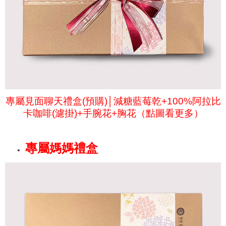
專屬見面聊天禮盒(預購)│減糖藍莓乾+100%阿拉比
卡咖啡(濾掛)+手腕花+胸花（點圖看更多）
專屬媽媽禮盒