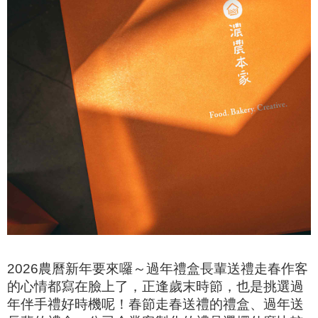
2026農曆新年要來囉～過年禮盒長輩送禮走春作客
的心情都寫在臉上了，正逢歲末時節，也是挑選過
年伴手禮好時機呢！春節走春送禮的禮盒、過年送