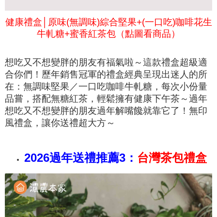
健康禮盒│原味(無調味)綜合堅果+(一口吃)咖啡花生
牛軋糖+蜜香紅茶包（點圖看商品）
想吃又不想變胖的朋友有福氣啦～這款禮盒超級適
合你們！歷年銷售冠軍的禮盒經典
呈現出迷人的所
在：
無調味堅果／一口吃咖啡牛軋糖，
每次小份量
品嘗
，搭配無糖紅茶
，輕鬆擁有健康下午茶～
過年
想吃又不想變胖的朋友過年解嘴饞就靠它了！無印
風禮盒，讓你送禮超大方～
2026過年送禮推薦3：
台灣茶包禮盒