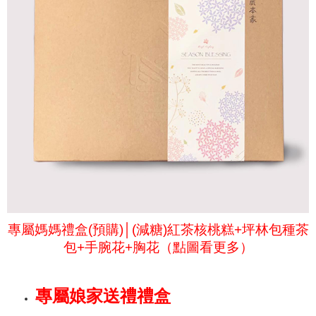
專屬媽媽禮盒(預購)│
(減糖)
紅茶核桃糕+坪林包種茶
包+手腕花+胸花（點圖看更多）
專屬娘家送禮禮盒