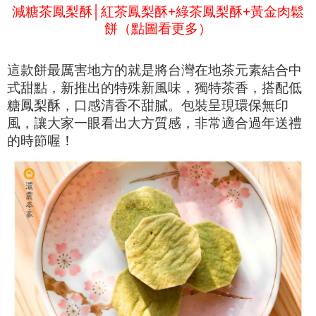
減糖茶鳳梨酥│紅茶鳳梨酥+綠茶鳳梨酥+黃金肉鬆
餅（點圖看更多）
這款餅最厲害地方的就是將台灣在地茶元素結合中
式甜點，新推出的特殊新風味，獨特茶香，搭配低
糖鳳梨酥，口感清香不甜膩。包裝呈現環保無印
風，讓大家一眼看出
大方
質感，非常適合過年送禮
的時節喔！