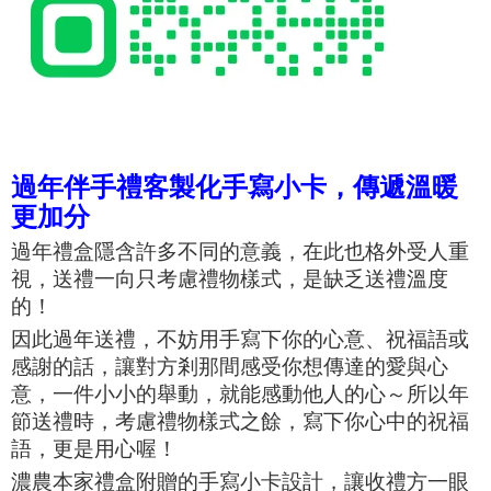
過年伴手禮客製化手寫小卡，傳遞溫暖
更加分
過年禮盒隱含許多不同的意義，在此也格外受人重
視，
送禮
一向只
考慮禮物樣式，是缺乏送禮
溫度
的！
因此過年送禮，
不妨用手寫下你的心意、祝福語或
感謝的話，讓對方剎那間感受你想傳達的
愛與心
意，
一件小小的舉動，就能感動他人的心～
所以年
節送禮時，考慮禮物樣式之餘，寫下你心中的祝福
語，更是用心喔！
濃農本家禮盒附贈的手寫小卡設計，讓收禮方一眼