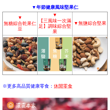
▼年節健康風味堅果仁
▼
▼
【三風味一次滿
▼
無鹽綜合堅果
無糖綜合乾果仁
足】調味綜合堅
豆
果
※更多高品質健康零食：
休閒零食