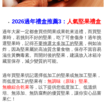
2026過年禮盒推薦3：
人氣堅果禮盒
過年大家一定都會買些間果或果乾來送禮，而買堅
果時，若挑到不好的堅果，吃了可會傷身！過年挑
選堅果時，記得
不要挑選太多加工的堅果
，例如油
炸，因為堅果屬於高油質含量食物，保存不當容易
滋生黃麴毒素。而開封後的堅果，建議放入冰箱冷
藏室保存，減少變質的可能。
過年買堅果切記選擇低加工的堅果或無加工堅果，
而低度加工的堅果有：
無調味（原味）堅果
、
無糖綜合乾果
等，以下提供您低度加工、低溫烘
培、無添加、無防腐劑的優質堅果，讓你安心品嘗
果仁！