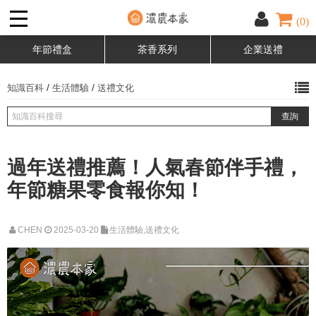
(0)
年節禮盒
茶香系列
企業送禮
/
/
知識百科
生活體驗
送禮文化
過年送禮推薦！人氣春節伴手禮，
年節糖果零食報你知！
CHEN
2025-03-20
生活體驗,送禮文化