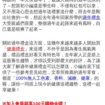
了～想當初小編還是學生時，不僅有紅包可以拿，
又不用花心思去想過年送禮要送什麼，而
去年是剛
出社會的一年，想起去年過年回家所帶的
過年禮盒
大受親戚們喜愛，整個過年走起路來超有風時，自
己還
是暗爽了起來～
關於過年禮盒這方面，這幾年來越來越多人開始買
「
健康禮盒
」來送禮，不外乎是因為養生風氣興
盛，禮品禮盒好看又有特色等，去年家人正是搭上
這股養生趨勢，才得以受到那麼大的好評，為了讓
大家了解過年健康禮盒可以怎麼送，小編在底下提
供了一些參考意見給您，文章所推薦的過年零食，
都是「
100%無人工色素、香料
、
減糖、健康
」的
喔，讓你一同搭上現今的健康送禮趨勢，送禮一起
享健康！
※
加入會員就享100元購物金唷！