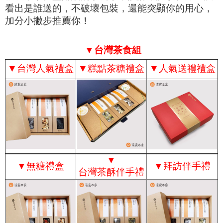
看出是誰送的，不破壞包裝，還能突顯你的
用心，
加分小撇步推薦你！
▼台灣茶食組
▼
台灣人氣禮盒
▼
糕點茶糖禮盒
▼
人氣送禮禮盒
▼
▼
無糖禮盒
▼
拜訪伴手禮
台灣茶酥伴手禮