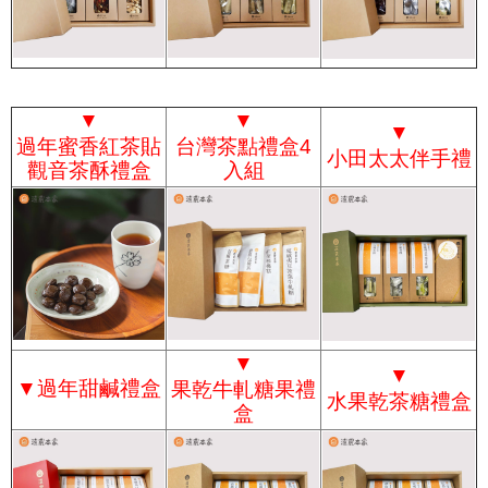
▼
▼
▼
過年蜜香紅茶貼
台灣茶點禮盒4
小田太太伴手禮
觀音茶酥禮盒
入組
▼
▼
▼
過年甜鹹禮盒
果乾牛軋糖果禮
水果乾茶糖禮盒
盒