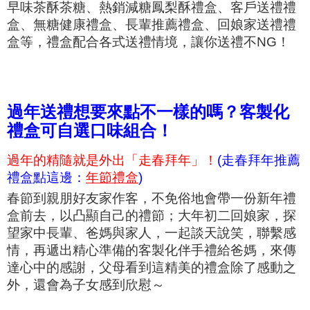
早味茶酥茶糖、熱銷減糖鳳梨酥禮盒、客戶送禮禮
盒、無糖健康禮盒、長輩推薦禮盒、回娘家送禮禮
盒等，禮盒配合各式送禮情境，讓你送禮不NG！
過年送禮想要來點不一樣的嗎？客製化
禮盒可自選口味組合！
過年的精隨就是外出「走春拜年」！
(走春拜年推薦
禮盒點這邊：
年節禮盒
)
春節到親朋好友家作客，不免俗地會
帶一份新年禮
盒前去，以凸顯自己的禮節；
大年初二回娘家，
探
望家中長輩、爸媽與家人，一起談天說笑，聯繫感
情，再遞出精心準備的客製化伴手禮給爸媽，來傳
達心中的感謝，父母看到這精美的禮盒除了感動之
外，還會為子女感到欣慰～