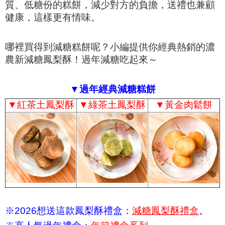
質、低糖份的糕餅，減少對方的負擔，送禮也兼顧
健康，這樣更有情味。
哪裡買得到減糖糕餅呢？小編提供你經典熱銷的濃
農新減糖鳳梨酥！過年減糖吃起來～
▼過年經典減糖糕餅
▼
紅茶土鳳梨酥
▼
綠茶土鳳梨酥
▼
黃金肉鬆餅
※2026想送這款鳳梨酥禮盒：
減糖鳳梨酥禮盒
。