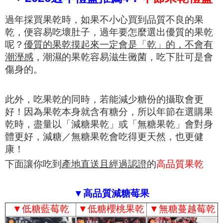
過年採買果乾時，如果不小心買到品質不良的果
乾，便容易吃壞肚子，過年要怎麼選出優質的果乾
呢？
優質的果乾摸起來一定會是「乾」的，不會有
潮溼感
，潮濕的果乾容易滋生黴菌，吃下肚可是會
傷身的。
此外，吃果乾的同時，若能減少糖份的攝取會更
好！因為果乾本身就含有糖分，所以年節在選購果
乾時，盡量以「減糖果乾」或「無糖果乾」會對身
體更好，減糖／無糖果乾會吃得更天然，也更健
康！
下面讓你吃到
產地直送且經過認證
的
高品質果乾
▼高品質減糖莓果
▼
低糖藍莓乾
▼
低糖櫻桃果乾
▼
無糖蔓越莓乾