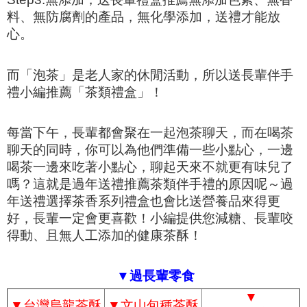
料、無防腐劑的產品，無化學添加，送禮才能放
心。
而「泡茶」是老人家的休閒活動，所以送長輩伴手
禮小編推薦「茶類禮盒」！
每當下午，長輩都會聚在一起泡茶聊天，而在喝茶
聊天的同時，你可以為他們準備一些小點心，一邊
喝茶一邊來吃著小點心，聊起天來不就更有味兒了
嗎？這就是過年送禮推薦茶類伴手禮的原因呢～過
年送禮選擇茶香系列禮盒也會比送營養品來得更
好，長輩一定會更喜歡！小編提供您減糖、長輩咬
得動、且無人工添加的健康茶酥！
▼過長輩零食
▼
▼
台灣烏龍茶酥
▼
文山包種茶酥