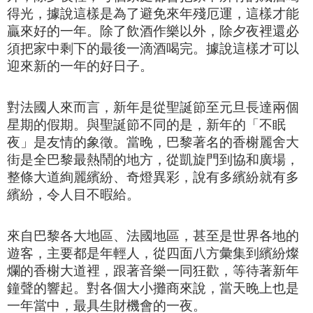
得光，據說這樣是為了避免來年殘厄運，這樣才能
贏來好的一年。
除了飲酒作樂以外，除夕夜裡還必
須把家中剩下的最後一滴酒喝完。據說這樣才可以
迎來新的一年的好日子。
對法國人
來而言，新年是從聖誕節至元旦長達兩個
星期的假期。
與聖誕節不同的是，新年的「不眠
夜」是友情的象徵。當晚，
巴黎著名的香榭麗舍大
街是全巴黎最熱鬧的地方，從凱旋門到協和廣場，
整條大道絢麗繽紛、奇燈異彩，說有多繽紛就有多
繽紛，令人目不暇給。
來自巴黎各大地區、法國地區，甚至是世界各地的
遊客，主要都是年輕人，從四面八方彙集到繽紛燦
爛的香榭大道裡，跟著音樂一同狂歡，等待著新年
鐘聲的響起。
對各個大小攤商來說，當天晚上也是
一年當中，最具生財機會的一夜。