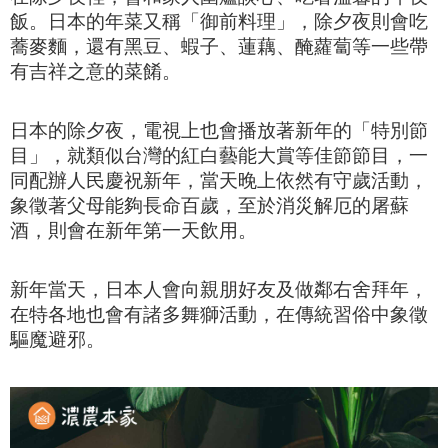
飯。
日本的年菜又稱「御前料理」，除夕夜則會吃
蕎麥麵，還有
黑豆、蝦子、蓮藕、醃蘿蔔等一些
帶
有吉祥之意的菜餚。
日本的除夕夜，
電視上也會播放著新年的「特別節
目」，就類似台灣的紅白藝能大賞等佳節節目，一
同配辦人民慶祝新年，
當天晚上依然有守歲活動，
象徵著父母能夠長命百歲，
至於消災解厄的屠蘇
酒，則會在新年第一天飲用。
新年當天，日本人會向親朋好友及做鄰右舍拜年，
在特各地也會有諸多舞獅活動，在傳統習俗中象徵
驅魔避邪。