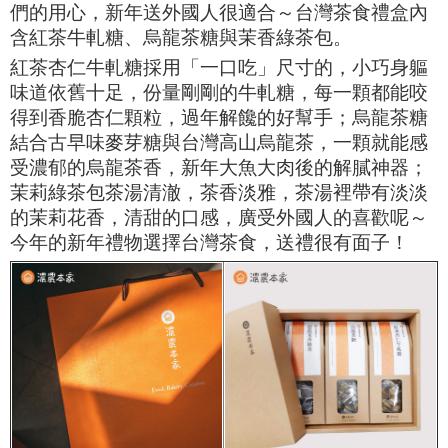
們的用心，新年送外國人很適合～
台灣茶食禮盒內
含紅茶牛軋糖、烏龍茶糖與茉香綠茶包。
紅茶杏仁牛軋糖採用「一口吃」尺寸的，小巧身軀
味道依舊十足，份量剛剛的牛軋糖，每一顆都能咬
得到香脆杏仁顆粒，過年解饞的好幫手；烏龍茶糖
結合古早味麥芽糖與台灣高山烏龍茶，一顆就能感
受濃郁的烏龍茶香，新年大魚大肉後的解膩神器；
茉莉綠茶包茶湯清澈，茶香淡雅，茶湯裡帶有
淡淡
的茉莉花香，清甜的口感，廣受外國人的喜歡呢～
今年的新年禮物選擇台灣茶食，送禮很有面子！