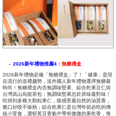
2026新年禮物推薦4：
無糖禮盒
2026新年禮物必備「無糖禮盒」了！「健康」是現
在流行的送禮趨勢，送外國人新年禮物選擇無糖最
時尚！無糖禮盒內含無調味堅果、綜合乾果豆仁與
台灣高山烏龍茶包；無調味堅果忠於原味最對味！
吃得到多種大顆粒果仁，能感受最自然的油質香，
脆口好咬不燥熱；綜合乾果仁是台灣年節必吃的傳
統小零食，濃郁黃豆香氣中帶有微微的果乾香，堆