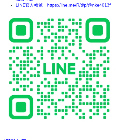
LINE官方帳號：
https://line.me/R/ti/p/@nke4013f