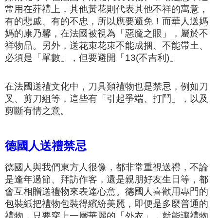
常用在葬禮上，其他黃花則代表其他不祥的寓意，
有的悲戚、有的不忠，所以應要避免！而華人送媽
媽的康乃馨，在法國被視為「惡魔之眼」，屬於不
祥物品。
另外，送花束花束​​不能成捆、不能帶土、
必須是「單數」，但要避開「13(不吉利)」
在法國送禮文化中，刀具類禮物也是禁忌，例如刀
叉、剪刀組等，這些有「引起爭端、打鬥」，以及
剪斷有情之意。
德國人送禮禁忌
德國人與我們東方人很像，都非常重視送禮，不論
是逢年過節、拜訪作客，還是親朋好友生日等，都
會互相贈送禮物來表達心意。
德國人喜歡用專門的
包裝紙把禮物包裝得繽紛美麗，即便是多麼普通的
禮物，只要穿上一層華麗的「外衣」
，就能讓禮物