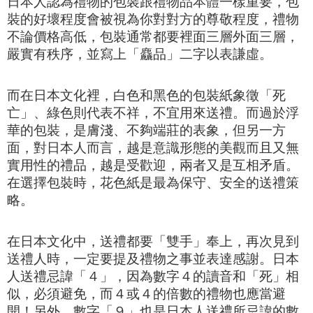
日本人認為禮物的包裝跟禮物品本體一樣重要，包
裝的好壞程度會被視為你對對方的尊敬程度，禮物
不論價格高低，包裝通常都要裡面三層外面三層，
嚴實有秩序，並寫上「麤品」二字以表謙虛。
而在日本文化裡，白色和黑色的包裝紙象徵「死
亡」、綠色則代表不祥，不宜用來送禮。而過於浮
華的包裝，是膚淺、不夠端莊的表象，但另一方
面，對日本人而言，越是意識形態的美觀而且又無
實用性的禮品，越是受歡迎，兩者又是互相矛盾。
在選擇包裝時，花色紙是最為保守、安全的送禮策
略。
在日本文化中，送禮都要「雙手」奉上，再次見到
送禮人時，一定要提及禮物之事並表達感謝。日本
人送禮忌諱「４」，
因為數字４的讀音和「死」相
似，必須避免，而４
或４的倍數的禮物也應當避
開！另外，數字
「９」也是日本人送禮所忌諱的數