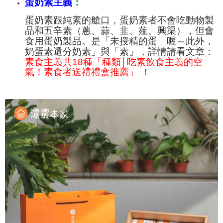
蛋奶素主義
：
蛋奶素跟純素的艙口，蛋奶素者不會吃動物製
品和五辛素（蔥、蒜、韭、薤、興渠），但會
食用蛋奶製品。是「未授精的蛋」喔～此外，
奶蛋素還分奶素」與「素」，詳情請看文章：
素食主義共18種「種類│吃素飲食主義的空
氣！素食者送禮禮盒推薦」 ！