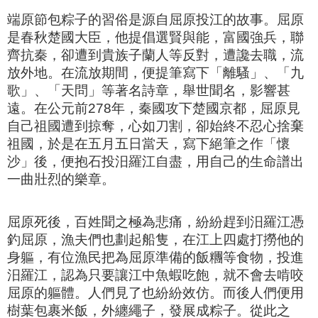
端原節包粽子的習俗是源自屈原投江的故事。屈原
是春秋楚國大臣，他提倡選賢與能，富國強兵，聯
齊抗秦，卻遭到貴族子蘭人等
反對，遭讒去職，流
放外地。在流放期間，便提筆寫下「離騷」、「九
歌」、「天問」等著名詩章，舉世聞名，影響甚
遠。在公元前278年，秦國攻下楚國京都，屈原見
自己祖國遭到掠奪，心如刀割，卻始終不忍心捨棄
祖國，於是在五月五日當天，寫下絕筆之作「懷
沙」後，便抱石投汨羅江自盡，用自己的生命譜出
一曲壯烈的樂章。
屈原死後，百姓聞之極為悲痛，紛紛趕到汨羅江憑
釣屈原，漁夫們也劃起船隻，在江上四處打撈他的​​
身軀，有位漁民把為屈原準備的飯糰等食物，投進
汨羅江，認為只要讓江中魚蝦吃飽，就不會去啃咬
屈原的軀體。人們見了也紛紛效仿。而後人們便用
樹葉包裹米飯，外纏繩子，發展成粽子。從此之