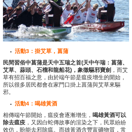
活動3：掛艾草，菖蒲
民間習俗中菖蒲是天中五瑞之首(天中午瑞：菖蒲、
艾草
、蒜頭
、石榴和龍船花)，象徵驅邪寶劍
，而
艾
草有招百福之意
，由於端午節是瘟疫增生的開始，
所以很多居民都會在家門口掛上菖蒲與艾草來驅
邪。
活動4：喝雄黃酒
相傳端午節開始，瘟疫會逐漸增生，
喝雄黃酒可以
除去瘟疫
，又因白蛇傳故事的渲染之下，民眾紛紛
效仿，盼能去邪除瘟。而雄黃酒含豐富礦物質，常