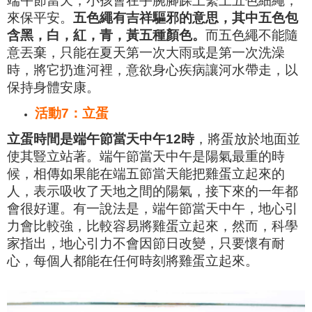
端午節當天，小孩會在手腕腳踝上繫上五色細繩，
來保平安。
五色繩有吉祥驅邪的意思，其中五色包
含黑，白，紅，青，黃五種顏色。
而五色繩不能隨
意丟棄，只能在夏天第一次大雨或是第一次洗澡
時，將它扔進河裡，意欲身心疾病讓河水帶走，以
保持身體安康。
活動7：立蛋
立蛋時間是端午節當天中午12時
，將蛋放於地面並
使其
豎立站著。端午節當天中午是陽氣最重的時
候，相傳如果能在端五節當天能把雞蛋立起來的
人，表示吸收了天地之間的陽氣，接下來的一年都
會很好運。有一說法是，端午節當天中午，地心引
力會比較強，比較容易將雞蛋立起來，然而，科學
家指出，地心引力不會因節日改變，只要懷有耐
心，每個人都能在任何時刻將雞蛋立起來。