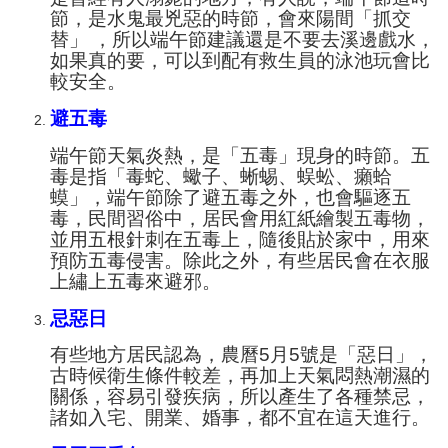
節，是水鬼最兇惡的時節，會來陽間「抓交
替」 ，所以端午節建議還是不要去溪邊戲水，
如果真的要，可以到配有救生員的泳池玩會比
較安全。
避五毒
端午節天氣炎熱，是「五毒」現身的時節。五
毒是指「毒蛇、蠍子、
蜥蜴、
蜈蚣、
癩蛤
蟆」，端午節除了避五毒之外，也會驅逐五
毒，民間習俗中，居民會用紅紙繪製五毒物，
並用五根針刺在五毒上，隨後貼於家中，用來
預防五毒侵害。除此之外，有些居民會在衣服
上繡上五毒來避邪。
忌惡日
有些地方居民認為，農曆5月5號是「惡日」，
古時候衛生條件較差，再加上天氣悶熱潮濕的
關係，容易引發疾病，所以產生了各種禁忌，
諸如入宅、開業、婚事，都不宜在這天進行。