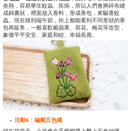
炎熱，容易孳生蚊蟲、疾病，所以人們會將碎布縫
成錦囊狀，裡面放入香料，形成香包，來驅逐蚊
蟲。現在移到端午節，街上都能看到不同形狀的香
包再販售，一般喜歡戴蘋果、荷花、梅花等造型，
象徵平平安安、家庭和睦、幸福長壽。
活動6：
編戴
五色繩