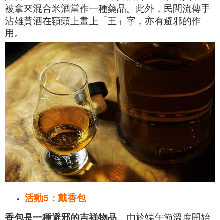
被拿來混合米酒當作一種藥品。此外，民間流傳手
沾雄黃酒在額頭上畫上「王」字，亦有避邪的作
用。
活動5：
戴香包
香包是一種避邪的吉祥物品
，由於端午節溫度開始