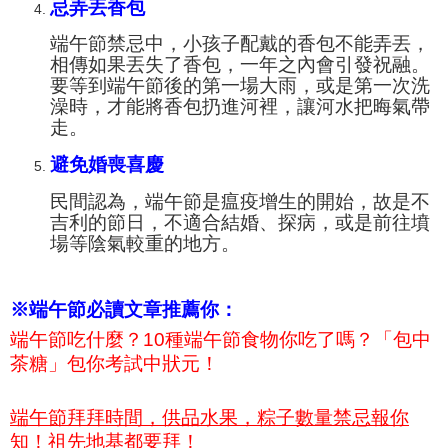
忌弄丟香包
端午節禁忌中，小孩子配戴的香包不能弄丟，
相傳如果丟失了香包，一年之內會引發祝融。
要等到端午節後的第一場大雨，或是第一次洗
澡時，才能將香包扔進河裡，讓河水把晦氣帶
走。
避免婚喪喜慶
民間認為，端午節是瘟疫增生的開始
，故是不
吉利的節日，不適合結婚、探病，或是前往墳
場等陰氣較重的地方。
※端午節必讀文章推薦你：
端午節吃什麼？10種端午節食物你吃了嗎？「包中
茶糖」包你考試中狀元！
端午節拜拜時間，供品水果，粽子數量禁忌報你
知！祖先地基都要拜！