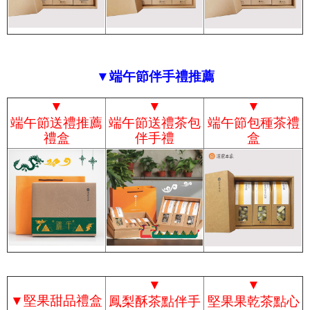
▼端午節伴手禮推薦
▼
▼
▼
端午節送禮推薦
端午節送禮茶包
端午節包種茶禮
禮盒
伴手禮
盒
▼
▼
▼
堅果甜品禮盒
鳳梨酥茶點伴手
堅果果乾茶點心