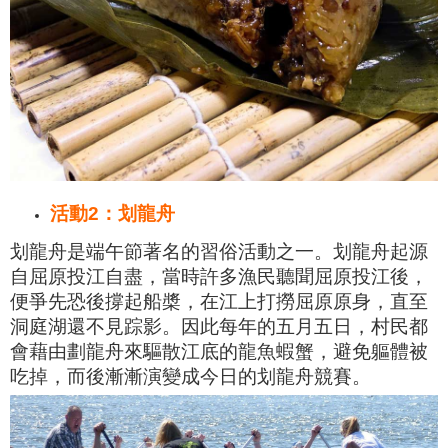
活動2：划龍舟
划龍舟是端午節著名的習俗活動之一。划龍舟起源
自屈原投江自盡，當時許多漁民聽聞屈原投江後，
便爭先恐後撐起船槳，在江上打撈屈原原身，直至
洞庭湖還不見踪影。因此每年的五月五日，村民都
會藉由劃龍舟來驅散江底的龍魚蝦蟹，避免軀體被
吃掉，而後漸漸演變成今日的划龍舟競賽。