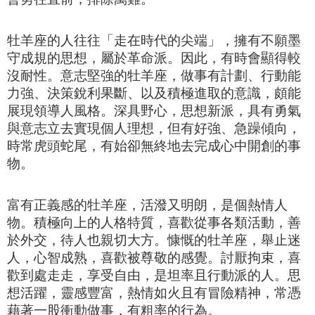
牡羊座的人往往「走在時代的尖端」，擁有不願
墨
守成規
的思想，屬於革命派。因此，有時會顯得較
沒耐性。意志堅強的牡羊座，做事有計劃
、
行動能
力強
、決策銳利
果斷
、
以及積極進取
的意識
，頗能
展現領導人風格。深具野心，思想新派，
具有勇氣
與意志立去實現個人理想，但
有好強
、
急躁
傾向，
時常虎頭蛇尾，有始卻無終地去完成心中開創的事
物。
富有正義感的牡羊座，活潑又明朗，
是個熱情人
物。
積極向上的人格特質，喜歡從事
各類活動，
善
於外交，待人也
親切大方。
慷慨的牡羊座，
舉止
迷
人
，心智成熟，
喜歡被尊敬的感覺
。
討厭拘束，喜
歡到處走走，享受自由，是坦率且行動派的人。
思
想活躍
，
靈感豐富，
熱情如火且有
冒險
精神
，常憑
藉著一股
衝
動做事
，有粗率的行為。