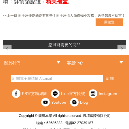
唷！詳情請點選
精美禮盒
。
：
<<上一篇 射手座優點缺點有哪些？射手座情人節禮物小攻略，送禮錦囊不採雷！
回總覽
您可能需要的商品
prev
next
關於我們
客服中心
‧品牌故事
‧最新消息
‧門市據點
‧常見問題
‧客服信箱
‧訂單查詢
‧隱私權聲明
‧網站導覽
‧版權聲明
‧非會員訂單查詢
訂閱
FB官方粉絲團
Line官方帳號
Instagram
Youtube
Blog
Copyright © 濃農本家 All rights reserved. 農堉國際有限公司
統編：52686333 電話02-27039187