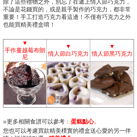
除了這些禮物之外，別忘了在遞上情人節巧克力，
不論是花錢買的，或是親手製作的巧克力，都非常
重要！手工打造巧克力看這邊！不僅有巧克力之外
也能買精美禮盒唷！
▼
▼
▼
手作蔓越莓布朗
情人節白巧克力
情人節黑巧克力
尼
更多相關食譜可以參考
：
蛋糕點心
。
※
您也可以考慮買款精美樸實的禮盒送心愛的另一伴