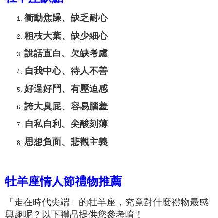
衝動
焦躁
、
缺乏耐心
粗枝大葉、缺少細心
說話直白、
欠缺考慮
自我中心、待人不善
好逞好鬥、
有壓迫感
誇大臭屁
、
容易腦羞
自私自利、
尖酸刻薄
思想負面、
悲觀主義
牡羊座情人節禮物推薦
「走在時代尖端」的牡羊座，究竟對什麼禮物最感
興趣呢？以下禮品提供您參考唷！