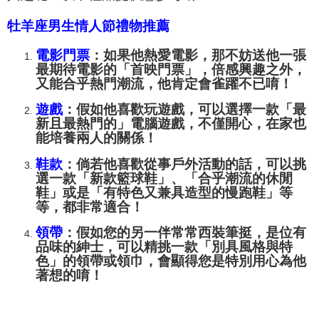
牡羊座男生情人節禮物推薦
電影門票
：如果他熱愛電影，那不妨送他一張
最期待電影的「首映門票」，倍感興趣之外，
又能合乎熱門潮流，他肯定會雀躍不已唷！
遊戲
：假如他喜歡玩遊戲，可以選擇一款「最
新且最熱門的」電腦遊戲，不僅開心，在家也
能培養兩人的關係！
鞋款
：
倘若
他喜歡從事戶外活動的話，可以挑
選一款「新款籃球鞋」、「
合乎潮流的休閒
鞋
」或是「有特色又兼具造型的慢跑鞋」等
等，都非常適合！
領帶
：假如您的另一伴常常西裝筆挺，是位有
品味的紳士，可以精挑一款「別具風格與特
色」的領帶或領巾，會顯得您是特別用心為他
著想的唷！