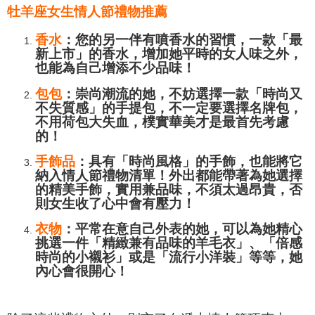
牡羊座女生情人節禮物推薦
香水
：您的另一伴有噴香水的習慣，一款「最
新上市」的香水，增加她平時的女人味之外，
也能為自己增添不少品味！
包包
：崇尚潮流的她，不妨選擇一款「時尚又
不失質感」的手提包，不一定要選擇名牌包，
不用荷包大失血，樸實華美才是最首先考慮
的！
手飾品
：具有「時尚風格」的手飾，也能將它
納入情人節
禮物清單！外出都能帶著為她選擇
的精美手飾，實用兼品味，不須太過昂貴，否
則女生收了心中會有壓力！
衣物
：平常在意自己外表的她，可以為她精心
挑選一件「精緻兼有品味的羊毛衣」、「倍感
時尚的小襯衫」或是「流行小洋裝」等等，她
內心會很開心！