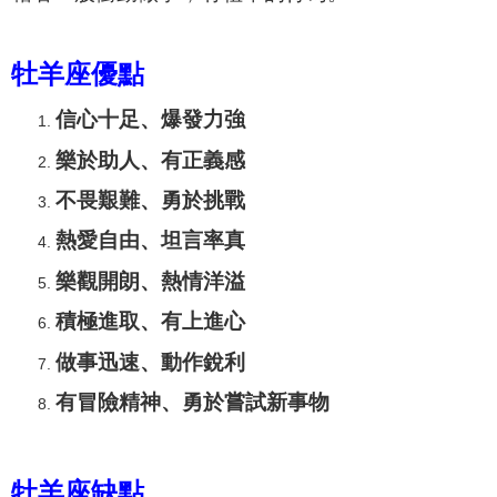
牡羊座優點
信心十足、
爆發力強
樂於助人、有正義感
不畏艱難、
勇於挑戰
熱愛自由、
坦言率真
樂觀開朗、熱情洋溢
積極進取
、
有上進心
做事
迅速
、動作銳利
有冒險精神、
勇於嘗試新事物
牡羊座缺點