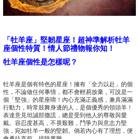
「牡羊座」堅韌星座！超神準解析牡羊
座個性特質！情人節禮物報你知！
牡羊座個性是怎樣呢？
牡羊座是個有特色的星座！擁有「全力以赴」
的個
性，
不論做任何事情，都不會輕易放棄，可說是一
個「堅強」的星座唷！內心充滿正義感，兼具滿滿
行動力，時常鼓舞身邊的人，是個優秀的領頭羊！
表達意見坦誠部撒謊，總是受到他人的尊敬與愛
戴。
容忍度
甚高
，不畏艱難，鬥爭力與
意志力堅
強，宛如牡羊一般的堅韌。倘若內心
有了理想，便
會
勇往直前，
排除萬難
。