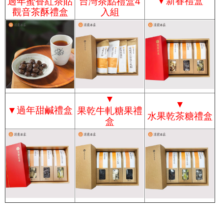
▼
新春禮盒
過年蜜香紅茶貼
台灣茶點禮盒4
觀音茶酥禮盒
入組
▼
▼
▼
過年甜鹹禮盒
果乾牛軋糖果禮
水果乾茶糖禮盒
盒