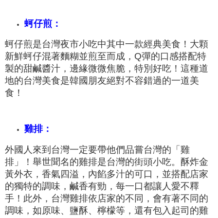
蚵仔煎：
蚵仔煎是台灣夜市小吃中其中一款經典美食！大顆
新鮮蚵仔混著
麵糊並煎至而成
，Q彈的口感搭配特
製的甜鹹醬汁，邊緣微微焦脆，特別好吃！這種道
地的台灣美食是
韓國朋友絕對不容錯過的一道美
食！
雞排：
外國人來到台灣一定要帶他們品嘗台灣的「雞
排」！舉世聞名的
雞排是台灣的街頭小吃。酥炸金
黃外衣，香氣四溢，內餡多汁的可口，並搭配店家
的獨特的調味，鹹香有勁，每一口都讓人愛不釋
手！此外，台灣雞排依店家的不同，會有著不同的
調味，如原味、鹽酥、檸檬等，還有包入起司的雞