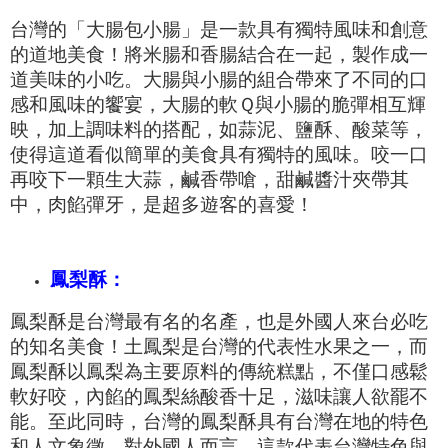
台灣的「大腸包小腸」是一款具有獨特風味和創意
的道地美食！將米腸和香腸結合在一起，製作成一
道美味的小吃。大腸與小腸的組合帶來了不同的口
感和風味的饗宴，大腸的軟Ｑ與小腸的脆彈相互輝
映，加上調味料的搭配，如蒜泥、鹽酥、酸菜等，
使得這道看似簡單的
美食具有獨特的風味。咬一口
再咬下一顆生大蒜，鹹香帶嗆，甜鹹醬汁夾帶其
中
，肉餡彈牙，是超多遊客的喜愛！
鳳梨酥：
鳳梨酥是台灣最有名的名產，也是外國人來台必吃
的知名美食！土鳳梨是台灣的代表性水果之一，而
鳳梨酥以鳳梨為主要原料的傳統糕點，不僅口感鬆
軟好咬，內餡的鳳梨絲酸香十足，滋味讓人欲罷不
能。至此同時，台灣的鳳梨酥具有台灣在地的特色
和人文象徵，對外國人而言，這款代表台灣特色與