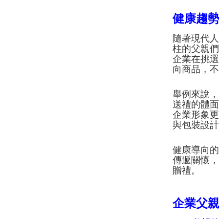
健康趨
隨著現代
柱的父親們
企業在挑
向商品，
舉例來說
送禮的體
企業形象
與包裝設
健康導向
傳遞關懷
贈禮。
企業父