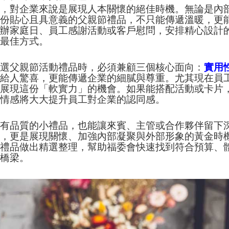
節，對企業來說是展現人本關懷的絕佳時機。無論是內
一份貼心且具意義的父親節禮品，不只能傳遞溫暖，更
舉辦家庭日、員工感謝活動或客戶慰問，安排精心設計
的最佳方式。
挑選父親節活動禮品時，必須兼顧三個核心面向：
實用
是給人驚喜，更能傳遞企業的細膩與尊重。尤其現在員
是展現這份「軟實力」的機會。如果能搭配活動或卡片
份情感將大大提升員工對企業的認同感。
過有品質的小禮品，也能讓來賓、主管或合作夥伴留下
言，更是展現關懷、加強內部凝聚與外部形象的黃金時
節禮品做出精選整理，幫助福委會快速找到符合預算、
暖橋梁。