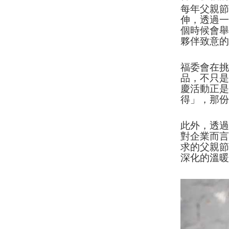
每年父親
伸，透過
個時候會
夥伴致意
福委會在
品，不只
慶活動正
得」，那
此外，透
對企業而
求的父親
深化的溫