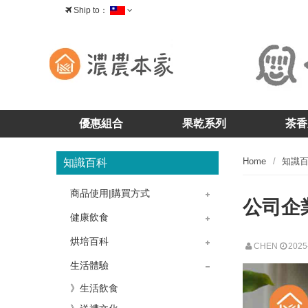
Ship to：
台灣
優惠組合
果乾系列
茶香
Home
知識
知識百科
商品使用|購買方式
公司企
》茶香-茶酥
》茶香-核桃糕
》茶香-牛軋糖
》茶香-茶糖
》果乾-藍莓乾
》果乾-蔓越莓乾
》果乾-櫻桃乾
》果乾問題
》購物問題
》產品問題
》掛耳包咖啡
健康飲食
》飲食菜單
》冷飲熱飲
烘培百科
CHEN
2025
》烘培教室
》蛋糕點心
生活體驗
》生活飲食