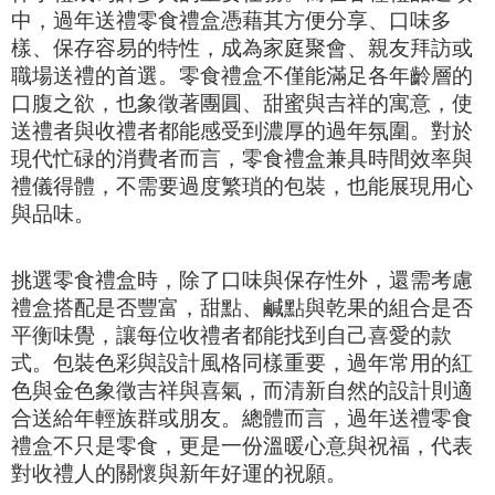
中，過年送禮零食禮盒憑藉其方便分享、口味多
樣、保存容易的特性，成為家庭聚會、親友拜訪或
職場送禮的首選。零食禮盒不僅能滿足各年齡層的
口腹之欲，也象徵著團圓、甜蜜與吉祥的寓意，使
送禮者與收禮者都能感受到濃厚的過年氛圍。對於
現代忙碌的消費者而言，零食禮盒兼具時間效率與
禮儀得體，不需要過度繁瑣的包裝，也能展現用心
與品味。
挑選零食禮盒時，除了口味與保存性外，還需考慮
禮盒搭配是否豐富，甜點、鹹點與乾果的組合是否
平衡味覺，讓每位收禮者都能找到自己喜愛的款
式。包裝色彩與設計風格同樣重要，過年常用的紅
色與金色象徵吉祥與喜氣，而清新自然的設計則適
合送給年輕族群或朋友。總體而言，過年送禮零食
禮盒不只是零食，更是一份溫暖心意與祝福，代表
對收禮人的關懷與新年好運的祝願。