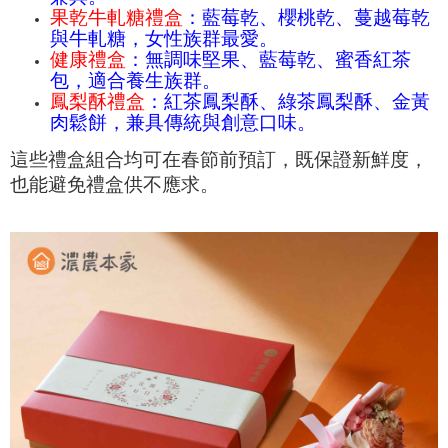
果乾牛軋糖禮盒
：藍莓乾、櫻桃乾、蔓越莓乾
與牛軋糖，女性族群最愛。
健康禮盒
：無調味堅果、藍莓乾、蜜香紅茶
包，適合養生族群。
鳳梨酥禮盒
：紅茶鳳梨酥、綠茶鳳梨酥、金黃
肉鬆餅，兼具傳統與創意口味。
這些禮盒組合均可在春節前預訂，既保證新鮮度，
也能避免禮盒供不應求。