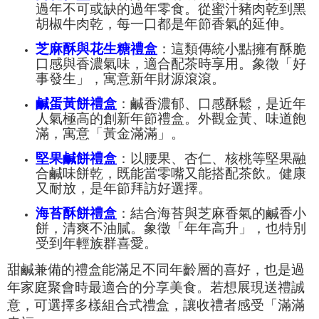
過年不可或缺的過年零食。從蜜汁豬肉乾到黑
胡椒牛肉乾，每一口都是年節香氣的延伸。
芝麻酥與花生糖禮盒
：這類傳統小點擁有酥脆
口感與香濃氣味，適合配茶時享用。象徵「好
事發生」，寓意新年財源滾滾。
鹹蛋黃餅禮盒
：鹹香濃郁、口感酥鬆，是近年
人氣極高的創新年節禮盒。外觀金黃、味道飽
滿，寓意「黃金滿滿」。
堅果鹹餅禮盒
：以腰果、杏仁、核桃等堅果融
合鹹味餅乾，既能當零嘴又能搭配茶飲。健康
又耐放，是年節拜訪好選擇。
海苔酥餅禮盒
：結合海苔與芝麻香氣的鹹香小
餅，清爽不油膩。象徵「年年高升」，也特別
受到年輕族群喜愛。
甜鹹兼備的禮盒能滿足不同年齡層的喜好，也是過
年家庭聚會時最適合的分享美食。若想展現送禮誠
意，可選擇多樣組合式禮盒，讓收禮者感受「滿滿