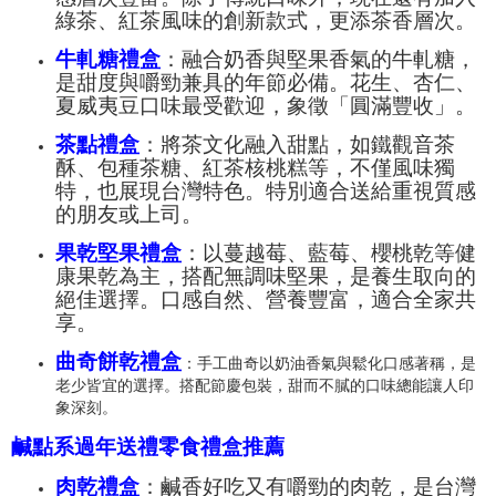
綠茶、紅茶風味的創新款式，更添茶香層次。
牛軋糖禮盒
：融合奶香與堅果香氣的牛軋糖，
是甜度與嚼勁兼具的年節必備。花生、杏仁、
夏威夷豆口味最受歡迎，象徵「圓滿豐收」。
茶點禮盒
：將茶文化融入甜點，如鐵觀音茶
酥、包種茶糖、紅茶核桃糕等，不僅風味獨
特，也展現台灣特色。特別適合送給重視質感
的朋友或上司。
果乾堅果禮盒
：以蔓越莓、藍莓、櫻桃乾等健
康果乾為主，搭配無調味堅果，是養生取向的
絕佳選擇。口感自然、營養豐富，適合全家共
享。
曲奇餅乾禮盒
：手工曲奇以奶油香氣與鬆化口感著稱，是
老少皆宜的選擇。搭配節慶包裝，甜而不膩的口味總能讓人印
象深刻。
鹹點系過年送禮零食禮盒推薦
肉乾禮盒
：鹹香好吃又有嚼勁的肉乾，是台灣