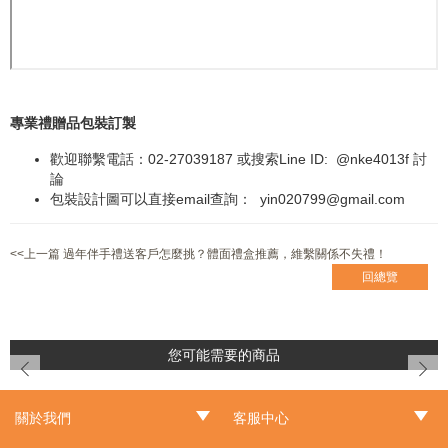
專業禮贈品包裝訂製
歡迎聯繫電話：02-27039187 或搜索Line ID:
@nke4013f
討
論
包裝設計圖可以直接email查詢：
yin020799@gmail.com
<<上一篇 過年伴手禮送客戶怎麼挑？體面禮盒推薦，維繫關係不失禮！
回總覽
您可能需要的商品
prev
next
關於我們
客服中心