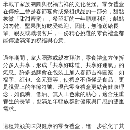
承載了家族團圓與祝福吉祥的文化意涵。零食禮盒
在傳統上曾是春節宴會或祭祖供品的一部分，甜點
象徵「甜甜蜜蜜」，希望新的一年順順利利；鹹點
如肉乾、堅果則好吃受歡迎。因此，無論送給長
輩、親友或職場客戶，一份精心挑選的零食禮盒都
能傳遞滿滿的祝福與心意。
過年期間，家人團聚或親友拜訪，零食禮盒方便拆
分多人共享，形成「共享好味道、共享好運氣」的
氣息。許多品牌會在包裝上加入春節吉祥圖案，如
福字、紅包、金元寶等，使禮盒不僅僅是食品，更
是視覺上的年節符號。現代零食禮盒更結合健康理
念，如低糖、低油、無人工色素的點心，適合注重
養生的長輩，也滿足年輕族群對健康與口感的雙重
需求。
這種兼顧美味與健康的零食禮盒，進一步強化了其