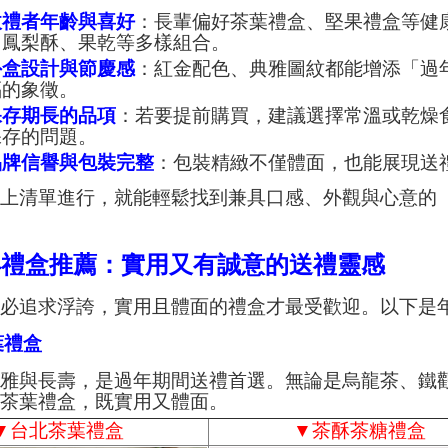
收禮者年齡與喜好
：長輩偏好茶葉禮盒、堅果禮盒等健
、鳳梨酥、果乾等多樣組合。
外盒設計與節慶感
：紅金配色、典雅圖紋都能增添「過
福的象徵。
保存期長的品項
：若要提前購買，建議選擇常溫或乾燥
保存的問題。
品牌信譽與包裝完整
：包裝精緻不僅體面，也能展現送
以上清單進行，就能輕鬆找到兼具口感、外觀與心意的
年禮盒推薦：實用又有誠意的送禮靈感
不必追求浮誇，實用且體面的禮盒才最受歡迎。以下是
茶葉禮盒
清雅與長壽，是過年期間送禮首選。無論是烏龍茶、鐵
的茶葉禮盒，既實用又體面。
▼
台北茶葉禮盒
▼
茶酥茶糖禮盒