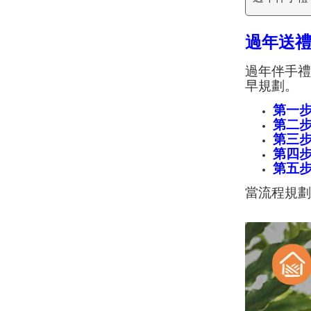
過年送
過年伴手
早規劃。
第一
第二
第三
第四
第五
當流程規