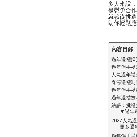
多人來說
是慰勞合
就該從挑
助你輕鬆
內容目錄
過年送禮採
過年伴手禮
人氣過年禮
春節送禮時
過年伴手禮
過年送禮技
結語：挑禮
▼過年
2027人氣
更多過
過年伴手禮