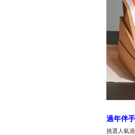
過年伴
挑選人氣