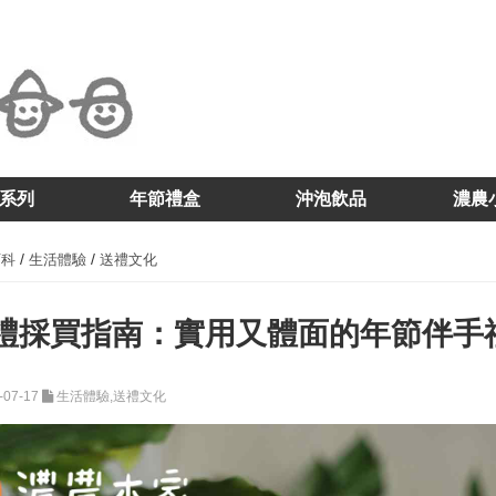
系列
年節禮盒
沖泡飲品
濃農
/
/
百科
生活體驗
送禮文化
禮採買指南：實用又體面的年節伴手
-07-17
生活體驗,送禮文化