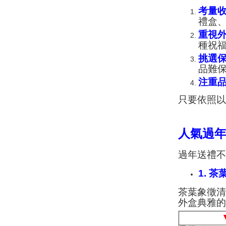
考量
禮盒
重視
種祝
挑選
品難
注重
只要依照
人氣過
過年送禮
1. 
茶葉象徵
外盒典雅