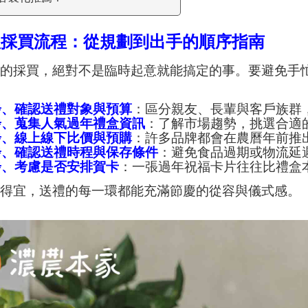
禮採買流程：從規劃到出手的順序指南
禮的採買，絕對不是臨時起意就能搞定的事。要避免手
步、
確認送禮對象與預算
：區分親友、長輩與客戶族群
步、
蒐集人氣過年禮盒資訊
：
了解市場趨勢，挑選合適
步、線上線下比價與預購
：許多品牌都會在農曆年前推
步、
確認送禮時程與保存條件
：避免食品過期或物流延
步、
考慮是否
安排賀卡
：一張過年祝福卡片往往比禮盒
劃得宜，送禮的每一環都能充滿節慶的從容與儀式感。