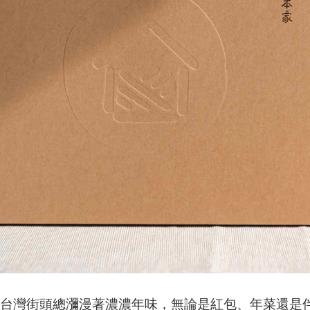
，台灣街頭總瀰漫著濃濃年味，無論是紅包、年菜還是