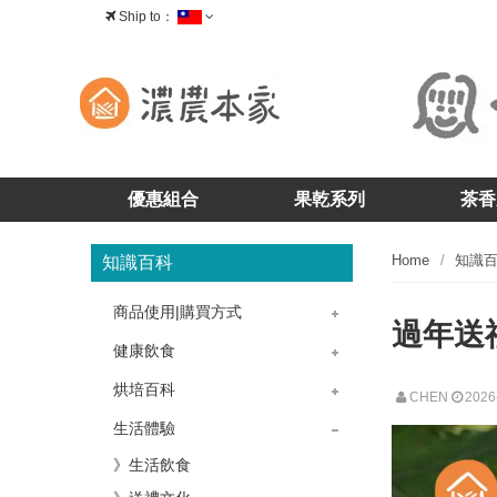
Ship to：
台灣
優惠組合
果乾系列
茶香
Home
知識
知識百科
商品使用|購買方式
過年送
》茶香-茶酥
》茶香-核桃糕
》茶香-牛軋糖
》茶香-茶糖
》果乾-藍莓乾
》果乾-蔓越莓乾
》果乾-櫻桃乾
》果乾問題
》購物問題
》產品問題
》掛耳包咖啡
健康飲食
》飲食菜單
》冷飲熱飲
烘培百科
CHEN
2026
》烘培教室
》蛋糕點心
生活體驗
》生活飲食