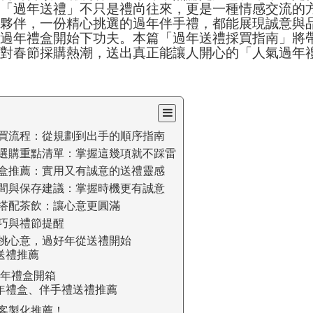
，「過年送禮」不只是禮尚往來，更是一種情感交流的
作夥伴，一份精心挑選的過年伴手禮，都能展現誠意與
選過年禮盒開始下功夫。本篇「過年送禮採買指南」將
應對春節採購熱潮，送出真正能讓人開心的「人氣過年
買流程：從規劃到出手的順序指南
選購重點清單：掌握這幾項就不踩雷
盒推薦：實用又有誠意的送禮靈感
間與保存建議：掌握時機更有誠意
搭配茶飲：讓心意更圓滿
巧與禮節提醒
挑心意，過好年從送禮開始
送禮推薦
過年禮盒開箱
年禮盒、伴手禮送禮推薦
客製化推薦！