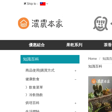
Ship to：
台灣
優惠組合
果乾系列
茶香
Home
知識
知識百科
知識百科
商品使用|購買方式
》茶香-茶酥
》茶香-核桃糕
》茶香-牛軋糖
》茶香-茶糖
》果乾-藍莓乾
》果乾-蔓越莓乾
》果乾-櫻桃乾
》果乾問題
》購物問題
》產品問題
》掛耳包咖啡
健康飲食
》飲食菜單
》冷飲熱飲
烘培百科
》烘培教室
》蛋糕點心
生活體驗