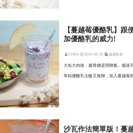
【蔓越莓優酪乳】跟便
加優酪乳的威力!
CHEN
2024-06-28
健康飲食
大魚大肉後，腸胃總是鬧脾氣，腸道
單純優酪乳太酸又無聊，加入蔓越莓乾
沙瓦作法簡單版！蔓