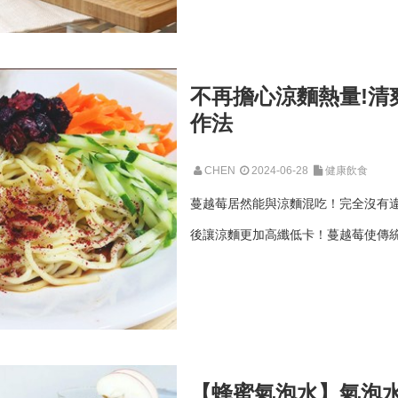
不再擔心涼麵熱量!清
作法
CHEN
2024-06-28
健康飲食
蔓越莓居然能與涼麵混吃！完全沒有
後讓涼麵更加高纖低卡！蔓越莓使傳
【蜂蜜氣泡水】氣泡