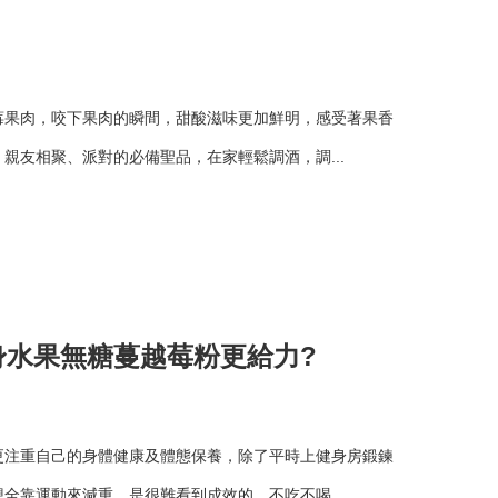
莓果肉，咬下果肉的瞬間，甜酸滋味更加鮮明，感受著果香
親友相聚、派對的必備聖品，在家輕鬆調酒，調...
身水果無糖蔓越莓粉更給力?
更注重自己的身體健康及體態保養，除了平時上健身房鍛鍊
全靠運動來減重，是很難看到成效的，不吃不喝...