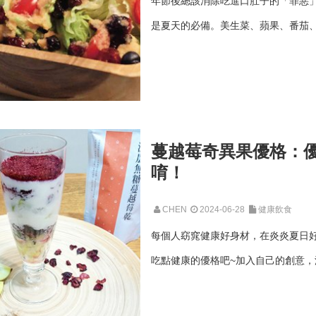
年節後總該消除吃進口肚子的「罪惡
是夏天的必備。美生菜、蘋果、番茄、
蔓越莓奇異果優格：
唷！
CHEN
2024-06-28
健康飲食
每個人窈窕健康好身材，在炎炎夏日
吃點健康的優格吧~加入自己的創意，