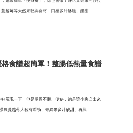
」，超級簡單「瘦身餐」，你也會做！好吃又健康的沙拉，
蔓越莓等天然果乾與食材，口感多汁酥脆、酸甜...
優格食譜超簡單！整腸低熱量食譜
好好展現一下，但是腸胃不順、便秘，總是讓小腹凸出來，
濃農蔓越莓大粒有嚼勁、奇異果多汁酸甜、再與...