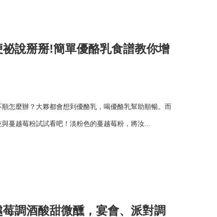
祕說掰掰!簡單優酪乳食譜教你增
不順怎麼辦？大夥都會想到優酪乳，喝優酪乳幫助順暢。而
與蔓越莓粉試試看吧！淡粉色的蔓越莓粉，將汝...
越莓調酒酸甜微醺，宴會、派對調