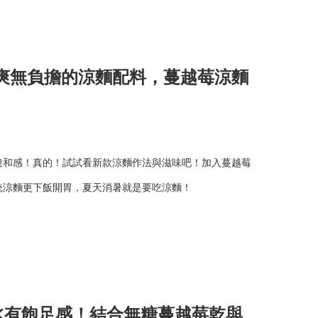
爽無負擔的涼麵配料，蔓越莓涼麵
違和感！真的！試試看新款涼麵作法與滋味吧！加入蔓越莓
統涼麵更下飯開胃，夏天消暑就是要吃涼麵！
水有飽足感！結合無糖蔓越莓乾與